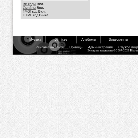
BB коды
Вкл.
Смайлы
Вкл.
[IMG]
код
Вкл.
HTML код
Выкл.
Музыка
Dj mixes
Альбомы
Видеоклипы
Реклама на сайте
Помощь
Администрация
Служба под
Все права защищены © 2007-2026 Bisou