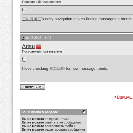
Постоянный пользователь
오피가이드
's easy navigation makes finding massages a breeze
06.07.2025, 18:04
Arisu
Постоянный пользователь
I love checking
오피스타
for new massage trends.
«
Предыдущ
Ваши права в разделе
Вы
не можете
создавать темы
Вы
не можете
отвечать на сообщения
Вы
не можете
прикреплять файлы
Вы
не можете
редактировать сообщения