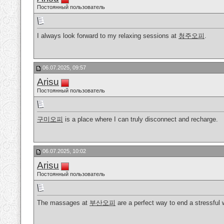
Постоянный пользователь
I always look forward to my relaxing sessions at
청주오피
.
06.07.2025, 09:57
Arisu
Постоянный пользователь
구미오피
is a place where I can truly disconnect and recharge.
06.07.2025, 10:02
Arisu
Постоянный пользователь
The massages at
부산오피
are a perfect way to end a stressful