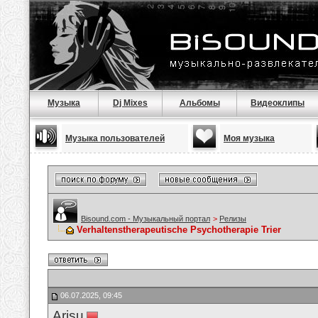
Музыка
Dj Mixes
Альбомы
Видеоклипы
Музыка пользователей
Моя музыка
Bisound.com - Музыкальный портал
>
Релизы
Verhaltenstherapeutische Psychotherapie Trier
06.07.2025, 09:45
Arisu