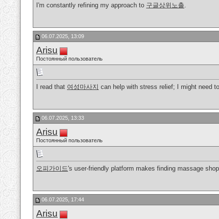
I'm constantly refining my approach to
구글상위노출
.
06.07.2025, 13:09
Arisu
Постоянный пользователь
I read that
여성마사지
can help with stress relief; I might need 
06.07.2025, 13:33
Arisu
Постоянный пользователь
오피가이드
's user-friendly platform makes finding massage shop
06.07.2025, 17:44
Arisu