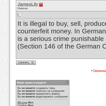
JamesLily
Новичок
It is illegal to buy, sell, produ
counterfeit money. In German
is a serious crime punishabl
(Section 146 of the German C
«
Предыдущ
Ваши права в разделе
Вы
не можете
создавать темы
Вы
не можете
отвечать на сообщения
Вы
не можете
прикреплять файлы
Вы
не можете
редактировать сообщения
BB коды
Вкл.
Смайлы
Вкл.