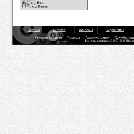
[IMG]
код
Вкл.
HTML код
Выкл.
Музыка
Dj mixes
Альбомы
Видеоклипы
Реклама на сайте
Помощь
Администрация
Служба под
Все права защищены © 2007-2026 Bisou