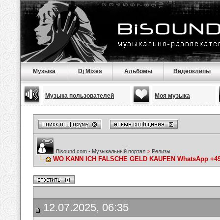
Музыка
Dj Mixes
Альбомы
Видеоклипы
Музыка пользователей
Моя музыка
Bisound.com - Музыкальный портал
>
Релизы
WO KANN ICH FALSCHE GELD KAUFEN WhatsApp +49 176
12.07.2025, 06:35