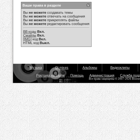
Ваши права в разделе
Вы
не можете
создавать темы
Вы
не можете
отвечать на сообщения
Вы
не можете
прикреплять файлы
Вы
не можете
редактировать сообщения
BB коды
Вкл.
Смайлы
Вкл.
[IMG]
код
Вкл.
HTML код
Выкл.
Музыка
Dj mixes
Альбомы
Видеоклипы
Реклама на сайте
Помощь
Администрация
Служба под
Все права защищены © 2007-2026 Bisou