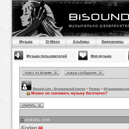
Музыка
Dj Mixes
Альбомы
Видеоклипы
Музыка пользователей
Моя музыка
Bisound.com - Музыкальный портал
>
Релизы
>
Музыкальные кл
Можно ли скачивать музыку бесплатно?
19.09.2021, 13:06
Forlan