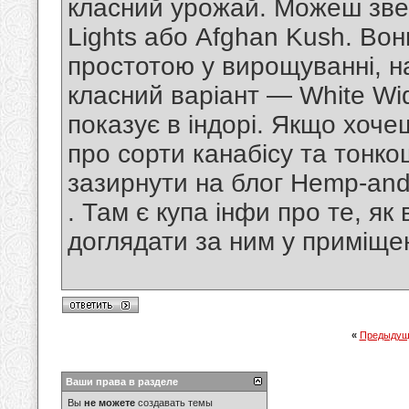
класний урожай. Можеш звер
Lights або Afghan Kush. Вон
простотою у вирощуванні, н
класний варіант — White Wi
показує в індорі. Якщо хоче
про сорти канабісу та тонк
зазирнути на блог Hemp-an
. Там є купа інфи про те, як
доглядати за ним у приміщен
«
Предыдущ
Ваши права в разделе
Вы
не можете
создавать темы