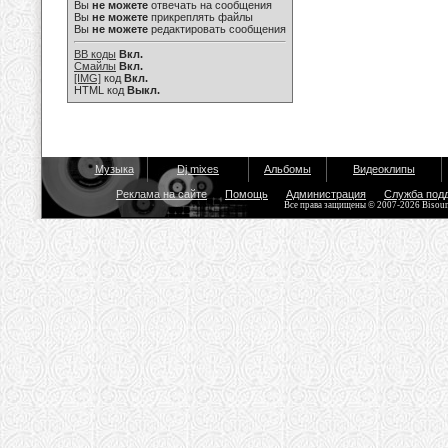
Вы
не можете
отвечать на сообщения
Вы
не можете
прикреплять файлы
Вы
не можете
редактировать сообщения
BB коды
Вкл.
Смайлы
Вкл.
[IMG]
код
Вкл.
HTML код
Выкл.
Музыка
Dj mixes
Альбомы
Видеоклипы
Реклама на сайте
Помощь
Администрация
Служба под
Все права защищены © 2007-2026 Bisou