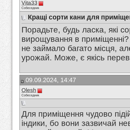
Vita33
Собеседник
Кращі сорти кани для приміщ
Порадьте, будь ласка, які с
вирощування в приміщенні? 
не займало багато місця, а
урожай. Може, є якісь переві
09.09.2024, 14:47
Olesh
Собеседник
Для приміщення чудово піді
індики, бо вони зазвичай не