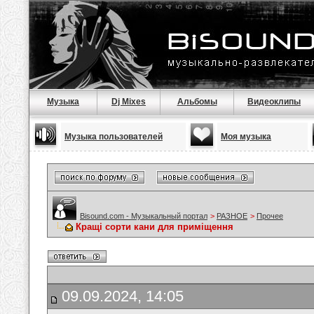
Музыка
Dj Mixes
Альбомы
Видеоклипы
Музыка пользователей
Моя музыка
Bisound.com - Музыкальный портал
>
РАЗНОЕ
>
Прочее
Кращі сорти кани для приміщення
09.09.2024, 14:05