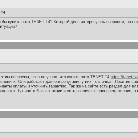
 T4
о бы купить авто TENET T4? Который день интересуюсь вопросом, но пок
ситуации?
 этим вопросом, пока не узнал, что купить авто TENET T4
https://tenet-b
словиях. Они работают давно и репутация у них - отличная. Посетив са
рианты оплаты и уточнить гарантию. Так же на сайте есть раздел для вл
яд авто. Тут часто бывают акции и есть различные спецпредложения, а