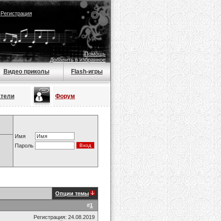
|
Регистрация
Помощь
Добавить в избранное
Видео приколы
Flash-игры
атели
Форум
Имя
Пароль
Опции темы
#
1
Регистрация: 24.08.2019