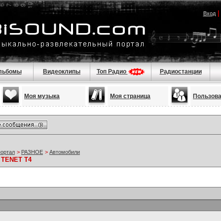
Вход
льбомы
Видеоклипы
Топ Радио
Радиостанции
Моя музыка
Моя страница
Пользов
портал
>
РАЗНОЕ
>
Автомобили
о TENET T4