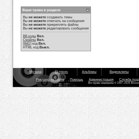
Ваши права в разделе
Вы
не можете
создавать темы
Вы
не можете
отвечать на сообщения
Вы
не можете
прикреплять файлы
Вы
не можете
редактировать сообщения
BB коды
Вкл.
Смайлы
Вкл.
[IMG]
код
Вкл.
HTML код
Выкл.
Музыка
Dj mixes
Альбомы
Видеоклипы
Реклама на сайте
Помощь
Администрация
Служба под
Все права защищены © 2007-2026 Bisou