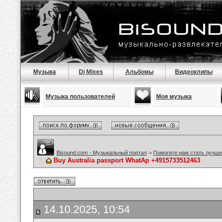
Музыка
Dj Mixes
Альбомы
Видеоклипы
Музыка пользователей
Моя музыка
Bisound.com - Музыкальный портал
>
Помогите нам стать лучше
Buy Australia passport WhatAp +4915733512463
14.10.2025, 10:54