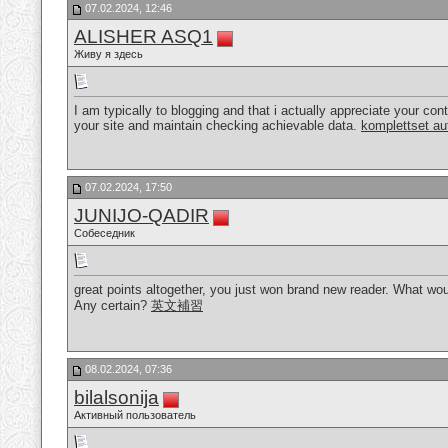
07.02.2024, 12:46
ALISHER ASQ1
Живу я здесь
I am typically to blogging and that i actually appreciate your con
your site and maintain checking achievable data.
komplettset au
07.02.2024, 17:50
JUNIJO-QADIR
Собеседник
great points altogether, you just won brand new reader. What wo
Any certain?
英文補習
08.02.2024, 07:36
bilalsonija
Активный пользователь