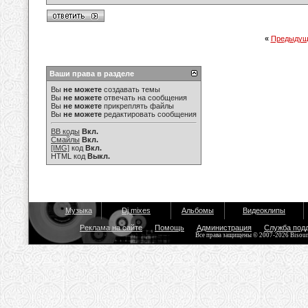
«
Предыдущ
Ваши права в разделе
Вы
не можете
создавать темы
Вы
не можете
отвечать на сообщения
Вы
не можете
прикреплять файлы
Вы
не можете
редактировать сообщения
BB коды
Вкл.
Смайлы
Вкл.
[IMG]
код
Вкл.
HTML код
Выкл.
Музыка
Dj mixes
Альбомы
Видеоклипы
Реклама на сайте
Помощь
Администрация
Служба под
Все права защищены © 2007-2026 Bisou