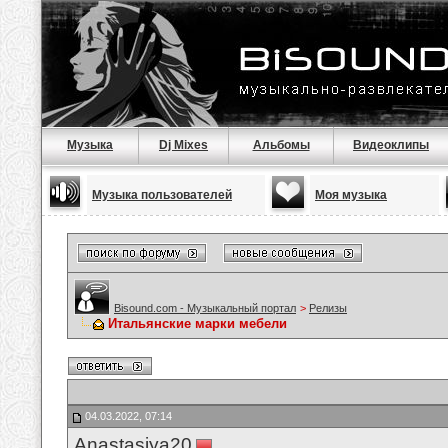
Музыка
Dj Mixes
Альбомы
Видеоклипы
Музыка пользователей
Моя музыка
Bisound.com - Музыкальный портал
>
Релизы
Итальянские марки мебели
04.03.2022, 07:14
Anastasiya20