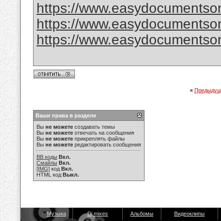
https://www.easydocumentsonl
https://www.easydocumentsonl
https://www.easydocumentsonl
«
Предыдущ
Ваши права в разделе
Вы
не можете
создавать темы
Вы
не можете
отвечать на сообщения
Вы
не можете
прикреплять файлы
Вы
не можете
редактировать сообщения
BB коды
Вкл.
Смайлы
Вкл.
[IMG]
код
Вкл.
HTML код
Выкл.
Музыка
Dj mixes
Альбомы
Видеоклипы