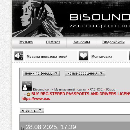
Музыка
Dj Mixes
Альбомы
Видеоклипы
Музыка пользователей
Моя музыка
Bisound.com - Музыкальный портал
>
РАЗНОЕ
>
Юмор
BUY REGISTERED PASSPORTS AND DRIVERS LICENS
https://www.eas
28.08.2025, 17:39