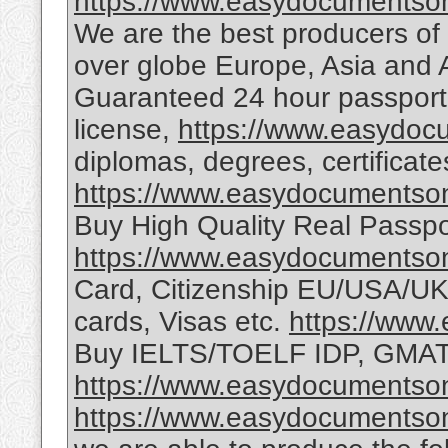
https://www.easydocumentson
We are the best producers of 
over globe Europe, Asia and 
Guaranteed 24 hour passport, c
license,
https://www.easydoc
diplomas, degrees, certificate
https://www.easydocumentson
Buy High Quality Real Passp
https://www.easydocumentson
Card, Citizenship EU/USA/U
cards, Visas etc.
https://www
Buy IELTS/TOELF IDP, GM
https://www.easydocumentson
https://www.easydocumentson