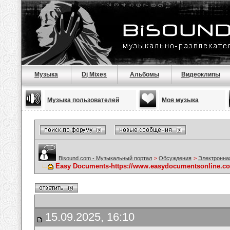
Музыка
Dj Mixes
Альбомы
Видеоклипы
Музыка пользователей
Моя музыка
Bisound.com - Музыкальный портал
>
Обсуждения
>
Электронна
Easy Documents-https://www.easydocumentsonline
15.09.2025, 16:10