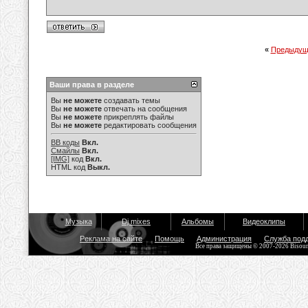
«
Предыдущ
Ваши права в разделе
Вы
не можете
создавать темы
Вы
не можете
отвечать на сообщения
Вы
не можете
прикреплять файлы
Вы
не можете
редактировать сообщения
BB коды
Вкл.
Смайлы
Вкл.
[IMG]
код
Вкл.
HTML код
Выкл.
Музыка
Dj mixes
Альбомы
Видеоклипы
Реклама на сайте
Помощь
Администрация
Служба под
Все права защищены © 2007-2026 Bisou