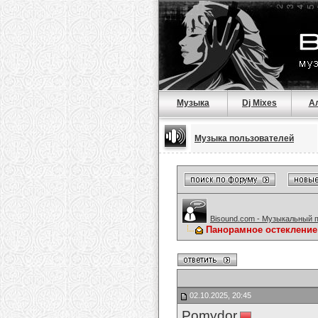
Музыка
Dj Mixes
А
Музыка пользователей
Bisound.com - Музыкальный 
Панорамное остеклени
02.10.2025, 20:45
Pomydor