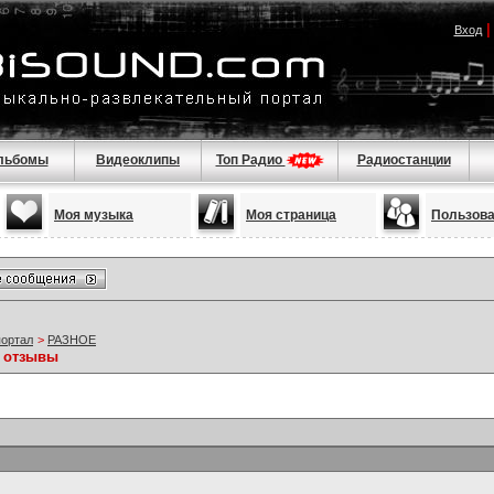
Вход
льбомы
Видеоклипы
Топ Радио
Радиостанции
Моя музыка
Моя страница
Пользов
портал
>
РАЗНОЕ
е отзывы