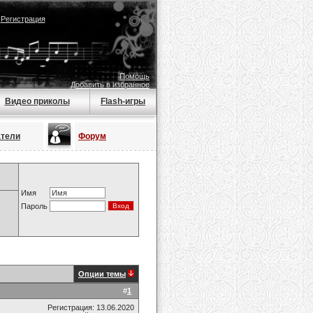
|
Регистрация
Помощь
Добавить в избранное
Видео приколы
Flash-игры
атели
Форум
Имя
Пароль
Опции темы
#
1
Регистрация: 13.06.2020