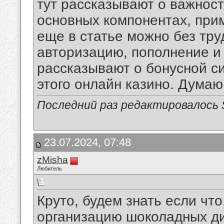
тут рассказывают о важнос
основных компонентах, при
еще в статье можно без тру
авторизацию, пополнение и 
рассказывают о бонусной с
этого онлайн казино. Думаю 
Последний раз редактировалось S
23.07.2024, 07:48
zMisha
Любитель
Круто, будем знать если что
организацию шоколадных диг