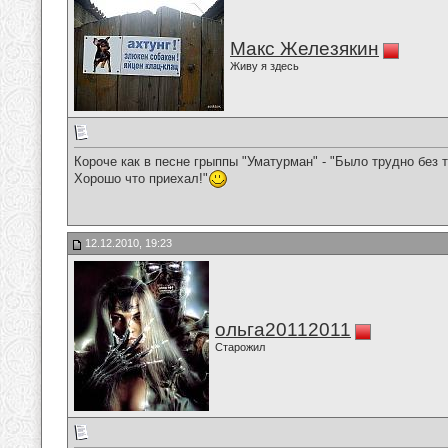
Макс Железякин
Живу я здесь
Короче как в песне грыппы "Уматурман" - "Было трудно без т
Хорошо что приехал!"
12.12.2010, 19:23
ольга20112011
Старожил