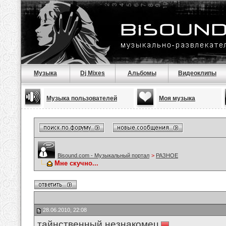
Музыка
Dj Mixes
Альбомы
Видеоклипы
Музыка пользователей
Моя музыка
Bisound.com - Музыкальный портал
>
РАЗНОЕ
Мне скучно...
28.06.2010, 22:08
тайнственный незнакомец