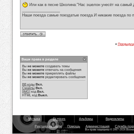
Или как в песне Школина:"Нас эшелон унесёт на самый 
__________________
Наши поезда самые поездатые поезда.И никакие поезда по п
«
Предыдущ
Ваши права в разделе
Вы
не можете
создавать темы
Вы
не можете
отвечать на сообщения
Вы
не можете
прикреплять файлы
Вы
не можете
редактировать сообщения
BB коды
Вкл.
Смайлы
Вкл.
[IMG]
код
Вкл.
HTML код
Выкл.
Музыка
Dj mixes
Альбомы
Видеоклипы
Реклама на сайте
Помощь
Администрация
Служба под
Все права защищены © 2007-2026 Bisou