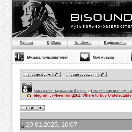
Музыка
Dj Mixes
Альбомы
Видеоклипы
Музыка пользователей
Моя музыка
Bisound.com - Музыкальный портал
>
Помогите нам стать лучше
Telegram , @kevinlong261: Where to buy Undetectable
29.01.2025, 16:07