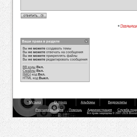
«
Предыдущ
Ваши права в разделе
Вы
не можете
создавать темы
Вы
не можете
отвечать на сообщения
Вы
не можете
прикреплять файлы
Вы
не можете
редактировать сообщения
BB коды
Вкл.
Смайлы
Вкл.
[IMG]
код
Вкл.
HTML код
Выкл.
Музыка
Dj mixes
Альбомы
Видеоклипы
Реклама на сайте
Помощь
Администрация
Служба под
Все права защищены © 2007-2026 Bisou