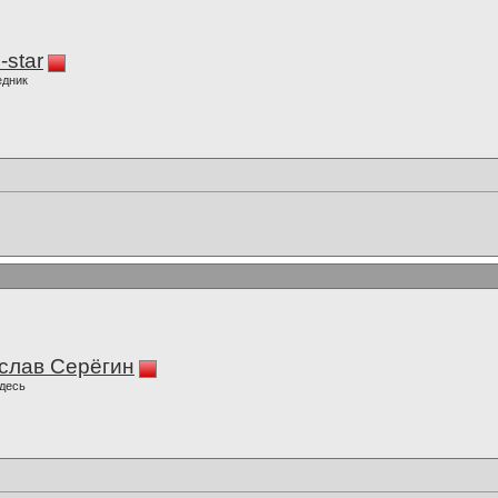
-star
едник
слав Серёгин
десь