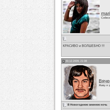
mari
Собес
КРАСИВО и ВОЛШЕБНО !!!
30.12.2009, 21:08
Вяче
Живу я з
В Новогоднюю зимнюю ночь