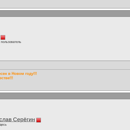
 пользователь
ен в Новом году!!!
стве!!!
слав Серёгин
десь