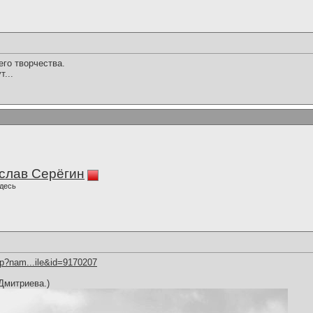
его творчества.
...
слав Серёгин
десь
hp?nam...ile&id=9170207
Дмитриева.)