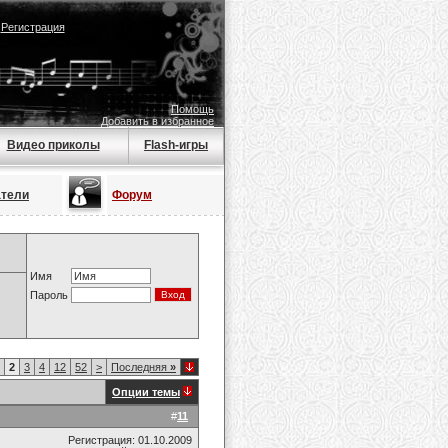
|
Регистрация
Помощь
Добавить в избранное
Видео приколы
Flash-игры
атели
Форум
Имя
Пароль
2
3
4
12
52
>
Последняя
»
Опции темы
#
11
Регистрация: 01.10.2009