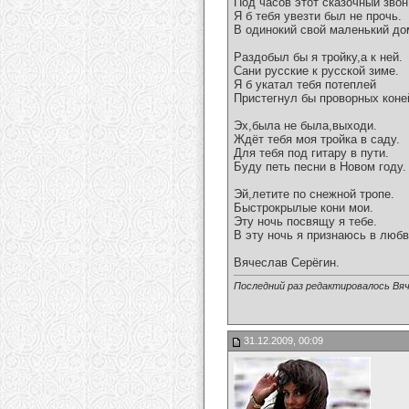
Под часов этот сказочный звон
Я б тебя увезти был не прочь.
В одинокий свой маленький до
Раздобыл бы я тройку,а к ней.
Сани русские к русской зиме.
Я б укатал тебя потеплей
Пристегнул бы проворных коне
Эх,была не была,выходи.
Ждёт тебя моя тройка в саду.
Для тебя под гитару в пути.
Буду петь песни в Новом году.
Эй,летите по снежной тропе.
Быстрокрылые кони мои.
Эту ночь посвящу я тебе.
В эту ночь я признаюсь в любв
Вячеслав Серёгин.
Последний раз редактировалось Вяч
31.12.2009, 00:09