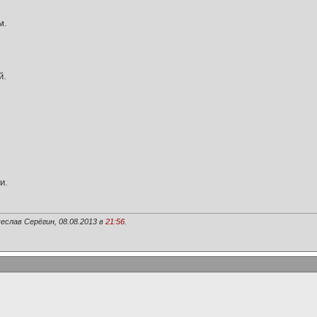
м.
й.
и.
еслав Серёгин, 08.08.2013 в
21:56
.