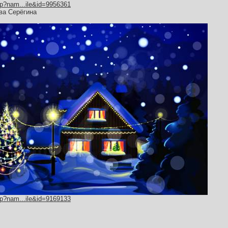
hp?nam...ile&id=9956361
ва Серёгина
hp?nam...ile&id=9169133