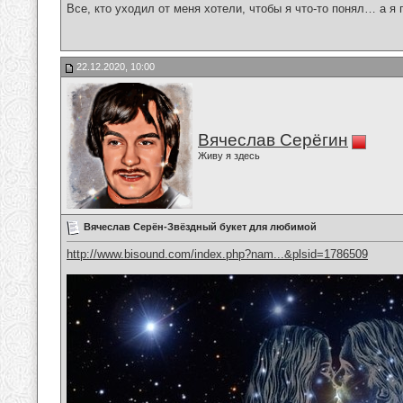
Все, кто уходил от меня хотели, чтобы я что-то понял… а я 
22.12.2020, 10:00
Вячеслав Серёгин
Живу я здесь
Вячеслав Серён-Звёздный букет для любимой
http://www.bisound.com/index.php?nam...&plsid=1786509