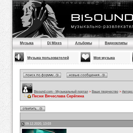
Музыка
Dj Mixes
Альбомы
Видеоклипы
Музыка пользователей
Моя музыка
Bisound.com - Музыкальный портал
>
Ваше творчество
>
Авторс
Песни Вячеслава Серёгина
09.12.2020, 13:03