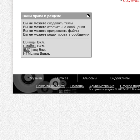
«
Предыдущ
Ваши права в разделе
Вы
не можете
создавать темы
Вы
не можете
отвечать на сообщения
Вы
не можете
прикреплять файлы
Вы
не можете
редактировать сообщения
BB коды
Вкл.
Смайлы
Вкл.
[IMG]
код
Вкл.
HTML код
Выкл.
Музыка
Dj mixes
Альбомы
Видеоклипы
Реклама на сайте
Помощь
Администрация
Служба под
Все права защищены © 2007-2026 Bisou