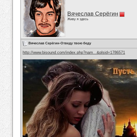
Вячеслав Серёгин
Живу я здесь
Вячеслав Серёгин-Отведу твою беду
http://www.bisound.com/index.php?nam...&plsid=1786571