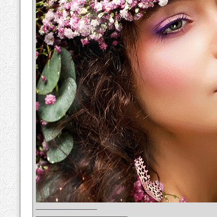
__________________
___________________________