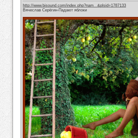
http://www.bisound.com/index.php?nam...&plsid=1787133
Вячеслав Серёгин-Падают яблоки