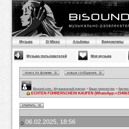
Музыка
Dj Mixes
Альбомы
Видеоклипы
Музыка пользователей
Моя музыка
Bisound.com - Музыкальный портал
>
Ваше творчество
>
Авторс
ECHTEN FÜHRERSCHEIN KAUFEN (WhatsApp:+154063206
06.02.2025, 18:56