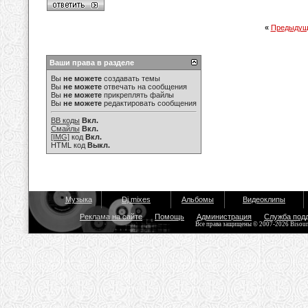
«
Предыдущ
Ваши права в разделе
Вы
не можете
создавать темы
Вы
не можете
отвечать на сообщения
Вы
не можете
прикреплять файлы
Вы
не можете
редактировать сообщения
BB коды
Вкл.
Смайлы
Вкл.
[IMG]
код
Вкл.
HTML код
Выкл.
Музыка
Dj mixes
Альбомы
Видеоклипы
Реклама на сайте
Помощь
Администрация
Служба под
Все права защищены © 2007-2026 Bisou