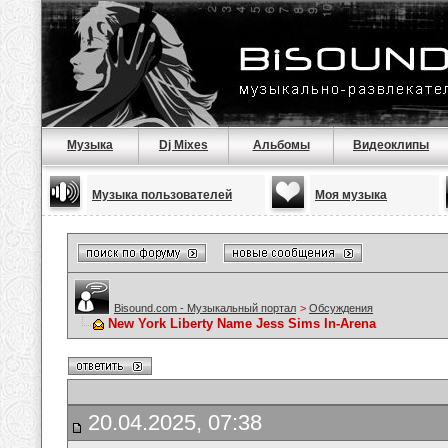
Музыка
Dj Mixes
Альбомы
Видеоклипы
Музыка пользователей
Моя музыка
Bisound.com - Музыкальный портал
>
Обсуждения
New York Liberty Name Jess Sims In-Arena
20.04.2025, 07:38