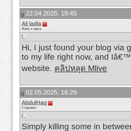
22.04.2025, 19:45
Ali ladla
Живу я здесь
Hi, I just found your blog via 
to my life right now, and Iâ€™
website.
คลิปหลุด Mlive
02.05.2025, 16:29
AbdulHaq
Старожил
Simply killing some in betwee