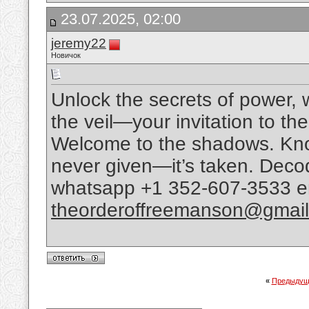
23.07.2025, 02:00
jeremy22
Новичок
Unlock the secrets of power, 
the veil—your invitation to the
Welcome to the shadows. Kno
never given—it’s taken. Deco
whatsapp +1 352-607-3533 e
theorderoffreemanson@gmai
«
Предыдущ