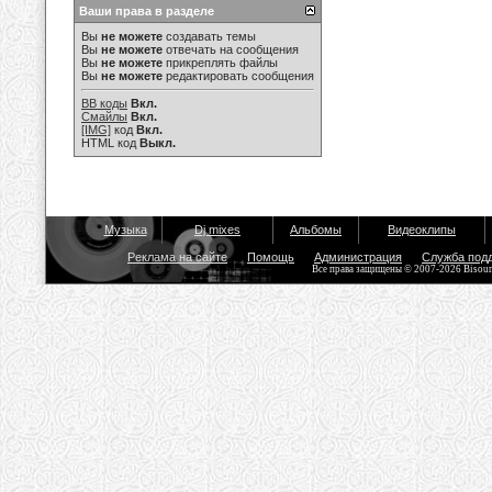
Ваши права в разделе
Вы
не можете
создавать темы
Вы
не можете
отвечать на сообщения
Вы
не можете
прикреплять файлы
Вы
не можете
редактировать сообщения
BB коды
Вкл.
Смайлы
Вкл.
[IMG]
код
Вкл.
HTML код
Выкл.
Музыка
Dj mixes
Альбомы
Видеоклипы
Реклама на сайте
Помощь
Администрация
Служба под
Все права защищены © 2007-2026 Bisou