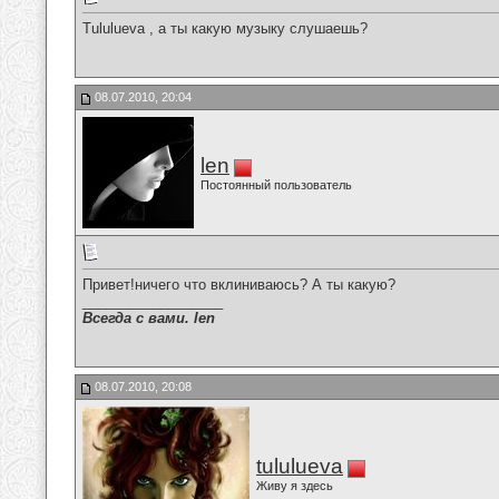
Tululueva , а ты какую музыку слушаешь?
08.07.2010, 20:04
len
Постоянный пользователь
Привет!ничего что вклиниваюсь? А ты какую?
__________________
Всегда с вами. len
08.07.2010, 20:08
tululueva
Живу я здесь