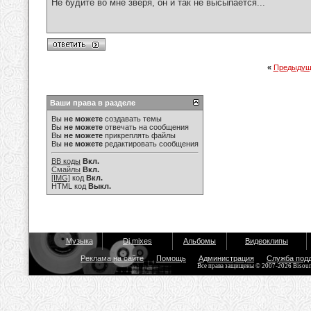
Не будите во мне зверя, он и так не высыпается...
«
Предыдущ
Ваши права в разделе
Вы
не можете
создавать темы
Вы
не можете
отвечать на сообщения
Вы
не можете
прикреплять файлы
Вы
не можете
редактировать сообщения
BB коды
Вкл.
Смайлы
Вкл.
[IMG]
код
Вкл.
HTML код
Выкл.
Музыка
Dj mixes
Альбомы
Видеоклипы
Реклама на сайте
Помощь
Администрация
Служба под
Все права защищены © 2007-2026 Bisou