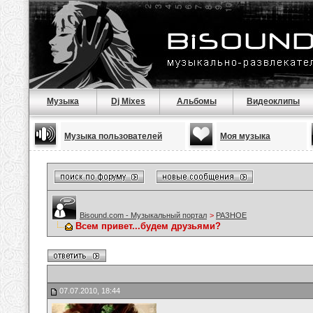
Музыка
Dj Mixes
Альбомы
Видеоклипы
Музыка пользователей
Моя музыка
Bisound.com - Музыкальный портал
>
РАЗНОЕ
Всем привет...будем друзьями?
07.07.2010, 18:44