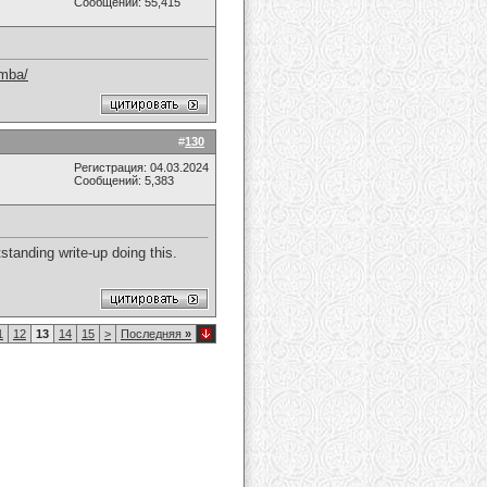
Сообщений: 55,415
.mba/
#
130
Регистрация: 04.03.2024
Сообщений: 5,383
standing write-up doing this.
1
12
13
14
15
>
Последняя
»