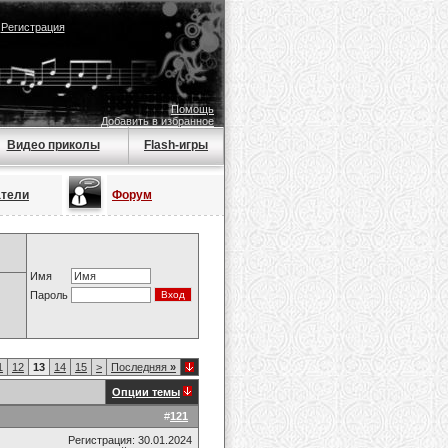
|
Регистрация
Помощь
Добавить в избранное
Видео приколы
Flash-игры
атели
Форум
Имя
Пароль
1
12
13
14
15
>
Последняя
»
Опции темы
#
121
Регистрация: 30.01.2024