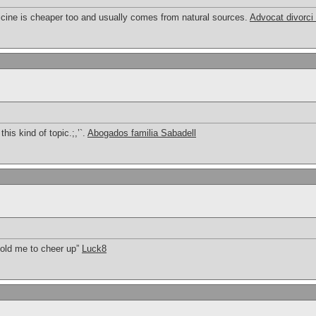
icine is cheaper too and usually comes from natural sources.
Advocat divorci
his kind of topic.;,’`.
Abogados familia Sabadell
 told me to cheer up”
Luck8