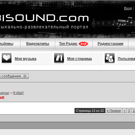
Вход
льбомы
Видеоклипы
Топ Радио
Радиостанции
Моя музыка
Моя страница
Пользов
портал
>
Я ИЩУ
ett
Страница 13 из 22
«
Первая
<
3
1