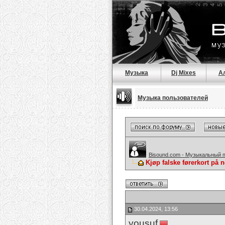
Музыка
Dj Mixes
А
Музыка пользователей
Bisound.com - Музыкальный 
Kjøp falske førerkort på n
30.04.2024, 13:56
yousuf