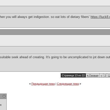
then you will always get indigestion. so eat lots of dietary fibers’
https://luck8
suitable seek ahead of creating. It's going to be uncomplicated to jot down out
Страница 13 из 22
«
Первая
<
3
1
«
Предыдущая тема
|
Следующая тема
»
ия