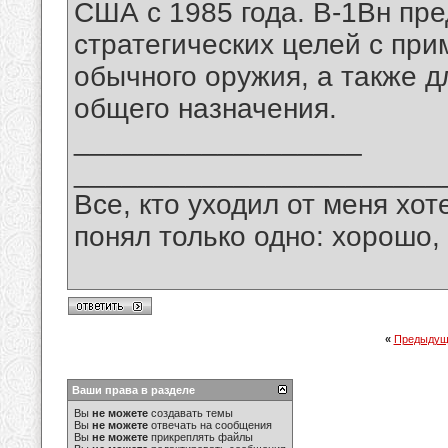
США с 1985 года. В-1Вн пр
стратегических целей с при
обычного оружия, а также 
общего назначения.
__________________
_______________________
Все, кто уходил от меня хот
понял только одно: хорошо,
«
Предыдущ
Ваши права в разделе
Вы
не можете
создавать темы
Вы
не можете
отвечать на сообщения
Вы
не можете
прикреплять файлы