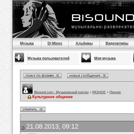
Музыка
Dj Mixes
Альбомы
Видеоклипы
Музыка пользователей
Моя музыка
Bisound.com - Музыкальный портал
>
РАЗНОЕ
>
Прочее
Культурное общение
21.08.2013, 09:12