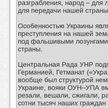
разграбления, народ – для 
для передачи нашей страны
Особенностью Украины явля
преступления на нашей земл
под фальшивыми лозунгами
страны.
Центральная Рада УНР подп
Германией, Гетманат («Укр
вообще был структурой нем
Украине, вояки ОУН–УПА вм
резали, вешали, сжигали, р
сотни тысяч наших граждан