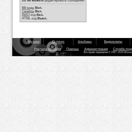
Вы
не можете
редактировать сообщения
BB коды
Вкл.
Смайлы
Вкл.
[IMG]
код
Вкл.
HTML код
Выкл.
Музыка
Dj mixes
Альбомы
Видеоклипы
Реклама на сайте
Помощь
Администрация
Служба под
Все права защищены © 2007-2026 Bisou