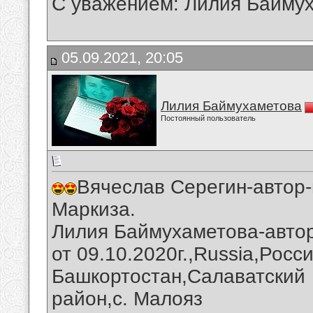
С уважением: Лилия Байму
05.09.2021, 20:05
Лилия Баймухаметова
Постоянный пользователь
Вячеслав Серегин-автор
Маркиза.
Лилия Баймухаметова-автор
от 09.10.2020г.,Russia,Росс
Башкортостан,Салаватский
район,с. Малояз