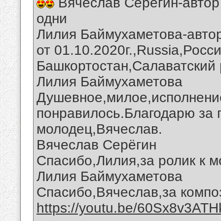
Вячеслав Серегин-автор 
одни
Лилия Баймухаметова-автор
от 01.10.2020г.,Russia,Росс
Башкортостан,Салаватский 
Лилия Баймухаметова
Душевное,милое,исполнение
понравилось.Благодарю за 
молодец,Вячеслав.
Вячеслав Серёгин
Спасибо,Лилия,за ролик к 
Лилия Баймухаметова
Спасибо,Вячеслав,за компо
https://youtu.be/60Sx8v3ATH