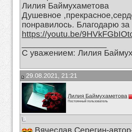
Лилия Баймухаметова
Душевное ,прекрасное,серд
понравилось. Благодарю за
https://youtu.be/9HVkFGbIOt
__________________
С уважением: Лилия Байму
29.08.2021, 21:21
Лилия Баймухаметова
Постоянный пользователь
Вячеслав Серегин-автор