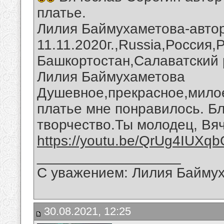
платье.
Лилия Баймухаметова-автор
11.11.2020г.,Russia,Россия,
Башкортостан,Салаватский 
Лилия Баймухаметова
Душевное,прекрасное,милое
платье мне понравилось. Б
творчество.Ты молодец, Вя
https://youtu.be/QrUg4IUXq
__________________
С уважением: Лилия Байму
30.08.2021, 12:25