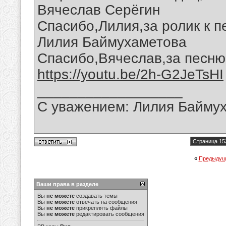
Вячеслав Серёгин
Спасибо,Лилия,за ролик к п
Лилия Баймухаметова
Спасибо,Вячеслав,за песню
https://youtu.be/2h-G2JeTsHI
__________________
С уважением: Лилия Байму
Страница 15
«
Предыдущ
Ваши права в разделе
Вы
не можете
создавать темы
Вы
не можете
отвечать на сообщения
Вы
не можете
прикреплять файлы
Вы
не можете
редактировать сообщения