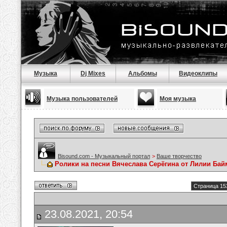
Музыка
Dj Mixes
Альбомы
Видеоклипы
Музыка пользователей
Моя музыка
Bisound.com - Музыкальный портал
>
Ваше творчество
Ролики на песни Вячеслава Серёгина от Лилии Ба
Страница 15
23.08.2021, 20:54