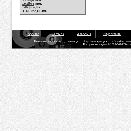
BB коды
Вкл.
Смайлы
Вкл.
[IMG]
код
Вкл.
HTML код
Выкл.
Музыка
Dj mixes
Альбомы
Видеоклипы
Реклама на сайте
Помощь
Администрация
Служба под
Все права защищены © 2007-2026 Bisou