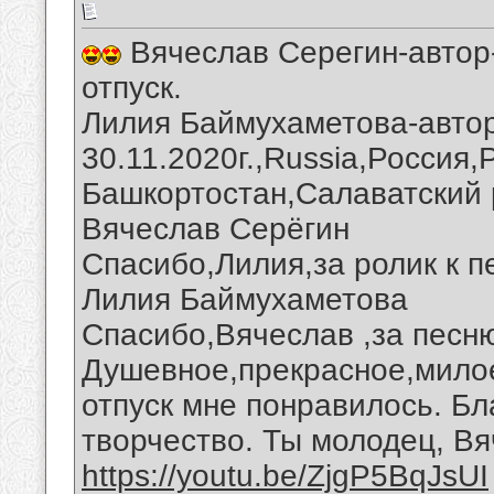
Вячеслав Серегин-автор
отпуск.
Лилия Баймухаметова-автор
30.11.2020г.,Russia,Россия
Башкортостан,Салаватский 
Вячеслав Серёгин
Спасибо,Лилия,за ролик к п
Лилия Баймухаметова
Спасибо,Вячеслав ,за песню
Душевное,прекрасное,мило
отпуск мне понравилось. Бл
творчество. Ты молодец, Вя
https://youtu.be/ZjgP5BqJsUI