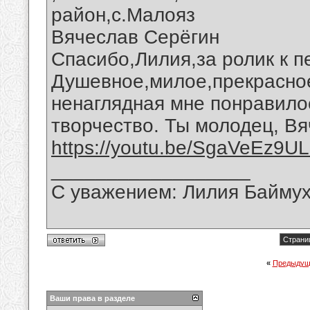
район,с.Малояз
Вячеслав Серёгин
Спасибо,Лилия,за ролик к п
Душевное,милое,прекрасно
ненаглядная мне понравило
творчество. Ты молодец, Вя
https://youtu.be/SgaVeEz9U
__________________
С уважением: Лилия Байму
Страниц
«
Предыдущ
Ваши права в разделе