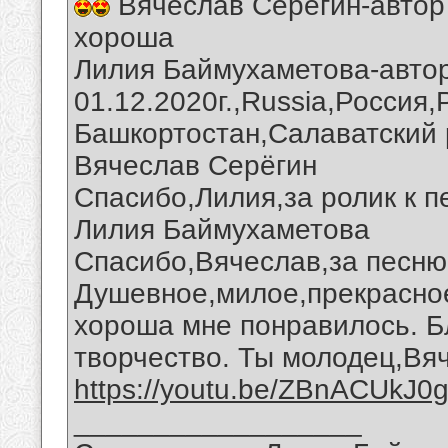
Вячеслав Серегин-автор 
хороша
Лилия Баймухаметова-автор
01.12.2020г.,Russia,Россия
Башкортостан,Салаватский 
Вячеслав Серёгин
Спасибо,Лилия,за ролик к п
Лилия Баймухаметова
Спасибо,Вячеслав,за песню 
Душевное,милое,прекрасное
хороша мне понравилось. Б
творчество. Ты молодец,Вя
https://youtu.be/ZBnACUkJ0
__________________