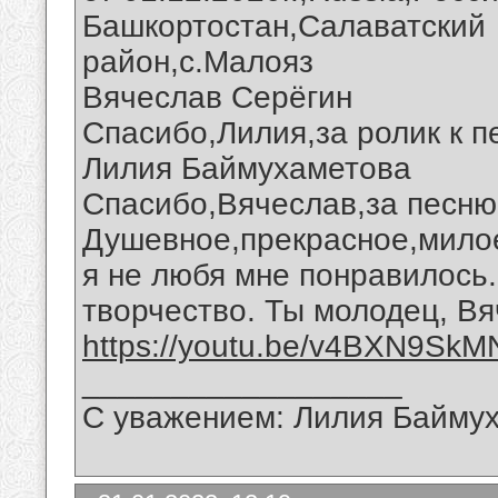
Башкортостан,Салаватский
район,с.Малояз
Вячеслав Серёгин
Спасибо,Лилия,за ролик к п
Лилия Баймухаметова
Спасибо,Вячеслав,за песню 
Душевное,прекрасное,мило
я не любя мне понравилось
творчество. Ты молодец, Вя
https://youtu.be/v4BXN9SkM
__________________
С уважением: Лилия Байму