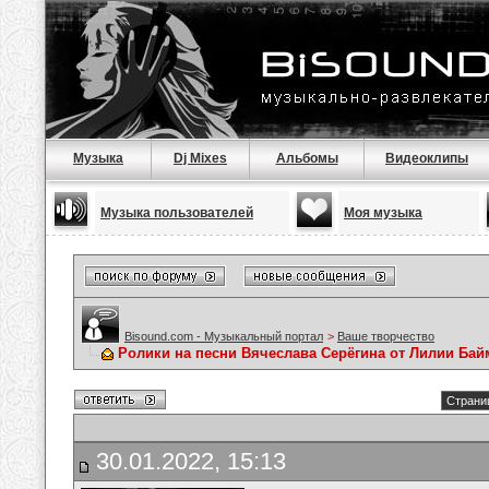
Музыка
Dj Mixes
Альбомы
Видеоклипы
Музыка пользователей
Моя музыка
Bisound.com - Музыкальный портал
>
Ваше творчество
Ролики на песни Вячеслава Серёгина от Лилии Ба
Страниц
30.01.2022, 15:13