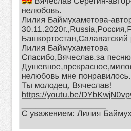
Вячеслав Серегин-автор
нелюбовь.
Лилия Баймухаметова-автор
30.11.2020г.,Russia,Россия
Башкортостан,Салаватский 
Лилия Баймухаметова
Спасибо,Вячеслав,за песню
Душевное,прекрасное,милое
нелюбовь мне понравилось.
Ты молодец, Вячеслав!
https://youtu.be/DYbKwjN0v
__________________
С уважением: Лилия Байму