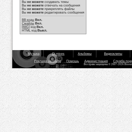
Вы
не можете
создавать темы
Вы
не можете
отвечать на сообщения
Вы
не можете
прикреплять файлы
Вы
не можете
редактировать сообщения
BB коды
Вкл.
Смайлы
Вкл.
[IMG]
код
Вкл.
HTML код
Выкл.
Музыка
Dj mixes
Альбомы
Видеоклипы
Реклама на сайте
Помощь
Администрация
Служба под
Все права защищены © 2007-2026 Bisou