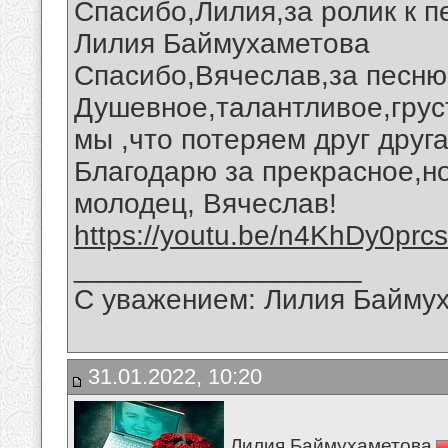
Спасибо,Лилия,за ролик к п
Лилия Баймухаметова
Спасибо,Вячеслав,за песню
Душевное,талантливое,грус
мы ,что потеряем друг друга
Благодарю за прекрасное,но
молодец, Вячеслав!
https://youtu.be/n4KhDy0prcs
__________________
С уважением: Лилия Байму
31.01.2022, 10:20
Лилия Баймухаметова