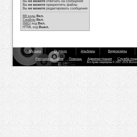
Вы
не можете
отвечать на сообщения
Вы
не можете
прикреплять файлы
Вы
не можете
редактировать сообщения
BB коды
Вкл.
Смайлы
Вкл.
[IMG]
код
Вкл.
HTML код
Выкл.
Музыка
Dj mixes
Альбомы
Видеоклипы
Реклама на сайте
Помощь
Администрация
Служба под
Все права защищены © 2007-2026 Bisou