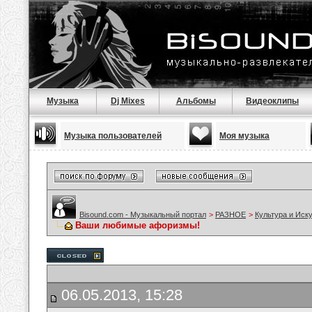
Музыка
Dj Mixes
Альбомы
Видеоклипы
Музыка пользователей
Моя музыка
Bisound.com - Музыкальный портал
>
РАЗНОЕ
>
Культура и Иск
Ваши любимые афоризмы!
06.05.2013, 15:28