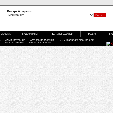
Быстрый переход
Альбомы
Видеоклипы
Каталог файлов
Радио
Ви
ь
Администрация
Служба поддержки
bisound@bisound.com
Почта:
Все права защищены © 2007-2026 Bisound.com