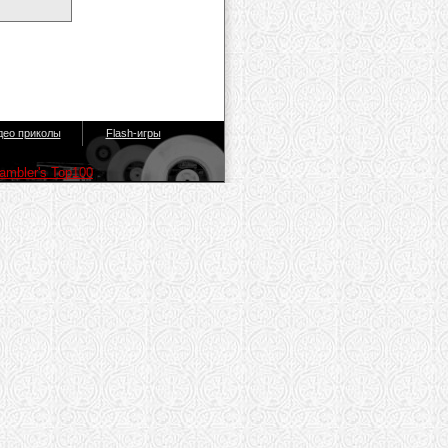
део приколы
Flash-игры