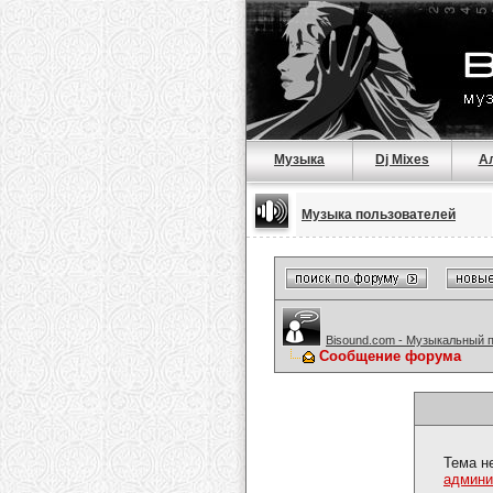
Музыка
Dj Mixes
А
Музыка пользователей
Bisound.com - Музыкальный 
Сообщение форума
Тема н
админи