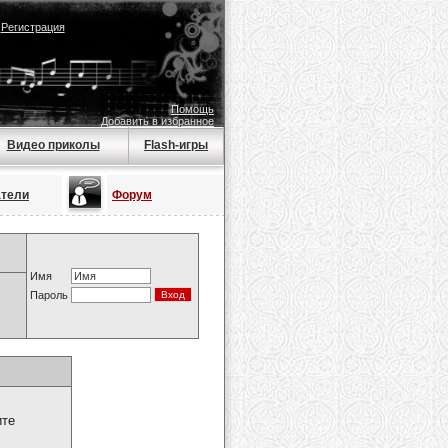
|
Регистрация
Помощь
Добавить в избранное
Видео приколы
Flash-игры
атели
Форум
Имя
Пароль
ите