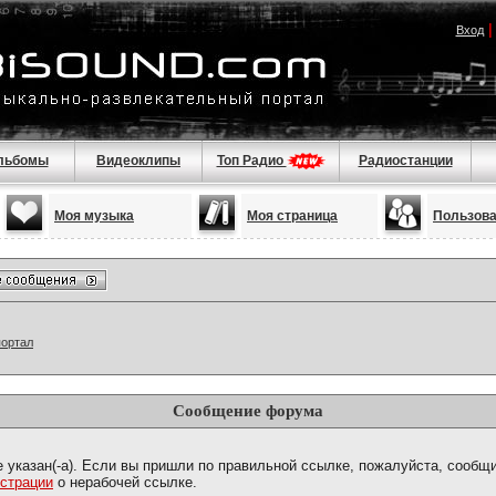
Вход
льбомы
Видеоклипы
Топ Радио
Радиостанции
Моя музыка
Моя страница
Пользов
портал
Сообщение форума
е указан(-а). Если вы пришли по правильной ссылке, пожалуйста, сообщ
страции
о нерабочей ссылке.