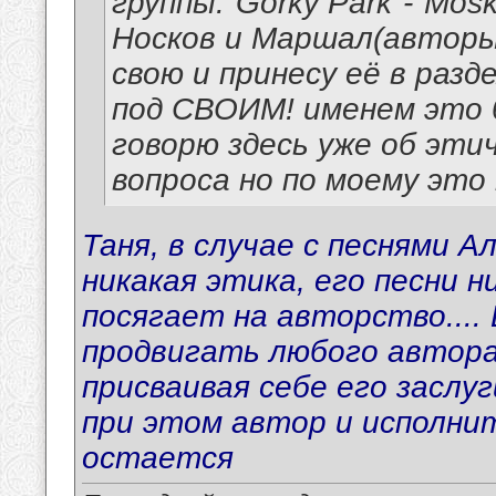
группы:"Gorky Park"-"Mos
Носков и Маршал(авторы
свою и принесу её в разд
под СВОИМ! именем это 
говорю здесь уже об эт
вопроса но по моему это 
Таня, в случае с песнями А
никакая этика, его песни 
посягает на авторство....
продвигать любого автора 
присваивая себе его заслуги
при этом автор и исполнит
остается