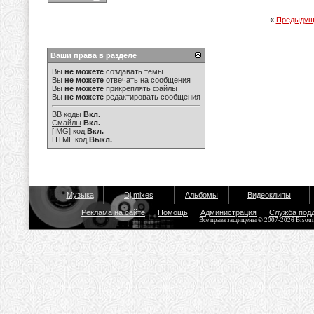
«
Предыдущ
Ваши права в разделе
Вы
не можете
создавать темы
Вы
не можете
отвечать на сообщения
Вы
не можете
прикреплять файлы
Вы
не можете
редактировать сообщения
BB коды
Вкл.
Смайлы
Вкл.
[IMG]
код
Вкл.
HTML код
Выкл.
Музыка
Dj mixes
Альбомы
Видеоклипы
Реклама на сайте
Помощь
Администрация
Служба под
Все права защищены © 2007-2026 Bisou