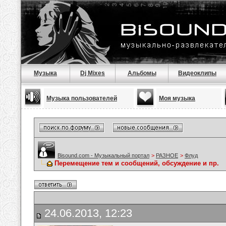
Музыка
Dj Mixes
Альбомы
Видеоклипы
Музыка пользователей
Моя музыка
Bisound.com - Музыкальный портал
>
РАЗНОЕ
>
Флуд
Перемещение тем и сообщений, обсуждение и пр.
24.06.2013, 12:23