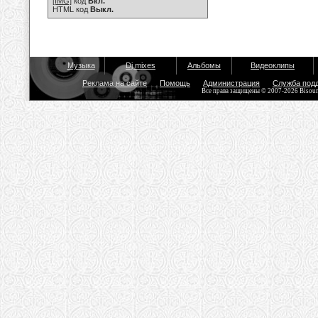
[IMG]
код
Вкл.
HTML код
Выкл.
Музыка
Dj mixes
Альбомы
Видеоклипы
Реклама на сайте
Помощь
Администрация
Служба под
Все права защищены © 2007-2026 Bisou