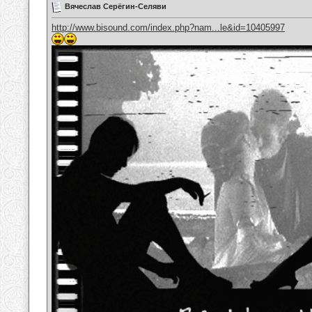
Вячеслав Серёгин-Селяви
http://www.bisound.com/index.php?nam...le&id=10405997