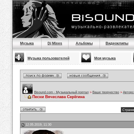
Музыка
Dj Mixes
Альбомы
Видеоклипы
Музыка пользователей
Моя музыка
Bisound.com - Музыкальный портал
>
Ваше творчество
>
Авторс
Песни Вячеслава Серёгина
Страниц
12.05.2019, 11:30