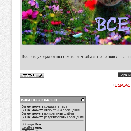
__________________
___________________________
Все, кто уходил от меня хотели, чтобы я что-то понял… а я 
Страниц
«
Предыдущ
Ваши права в разделе
Вы
не можете
создавать темы
Вы
не можете
отвечать на сообщения
Вы
не можете
прикреплять файлы
Вы
не можете
редактировать сообщения
BB коды
Вкл.
Смайлы
Вкл.