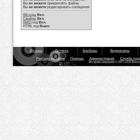
Вы
не можете
прикреплять файлы
Вы
не можете
редактировать сообщения
BB коды
Вкл.
Смайлы
Вкл.
[IMG]
код
Вкл.
HTML код
Выкл.
Музыка
Dj mixes
Альбомы
Видеоклипы
Реклама на сайте
Помощь
Администрация
Служба под
Все права защищены © 2007-2026 Bisou