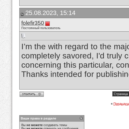
25.08.2023, 15:14
folefir350
Постоянный пользователь
I’m the with regard to the maj
completely savored, I'd truly
concerning this particular, cons
Thanks intended for publishi
Страница 
«
Предыдущ
Ваши права в разделе
Вы
не можете
создавать темы
Вы
не можете
отвечать на сообщения