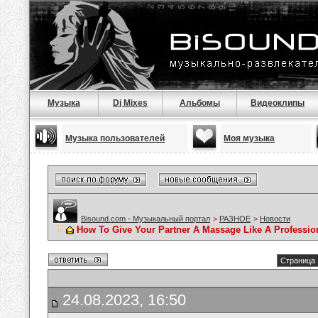
Музыка
Dj Mixes
Альбомы
Видеоклипы
Музыка пользователей
Моя музыка
Bisound.com - Музыкальный портал
>
РАЗНОЕ
>
Новости
How To Give Your Partner A Massage Like A Professio
Страница 
24.08.2023, 16:50