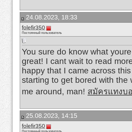
24.08.2023, 18:33
folefir350
Постоянный пользователь
You sure do know what youre t
great! I cant wait to read mor
happy that I came across this
starting to get bored with th
me around, man!
สมัครแทงบอ
25.08.2023, 14:15
folefir350
Постоянный пользователь