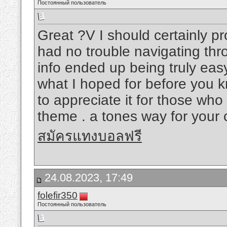
Постоянный пользователь
Great ?V I should certainly pr
had no trouble navigating thro
info ended up being truly easy
what I hoped for before you kno
to appreciate it for those wh
theme . a tones way for your 
สมัครแทงบอลฟรี
24.08.2023, 17:49
folefir350
Постоянный пользователь