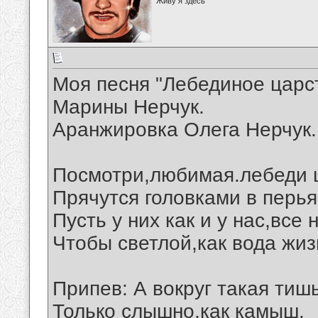
Живу я здесь
Моя песня "Лебединое царст
Марины Нерчук.
Аранжировка Олега Нерчук.
Посмотри,любимая.лебеди 
Прячутся головками в перья
Пусть у них как и у нас,все
Чтобы светлой,как вода жиз
Припев: А вокруг такая тишь
Только слышно,как камыш.