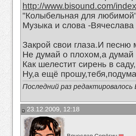
http://www.bisound.com/inde
"Колыбельная для любимой
Музыка и слова -Вячеслава 
Закрой свои глаза.И песню
Не думай о плохом,а думай 
Как шелестит сирень в саду
Ну,а ещё прошу,тебя,подума
Последний раз редактировалось В
23.12.2009, 12:18
Вячеслав Серёгин