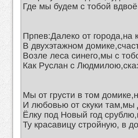
Где мы будем с тобой вдвоё
Прпев:Далеко от города,на 
В двухэтажном домике,счас
Возле леса синего,мы с тоб
Как Руслан с Людмилою,ска
Мы от грусти в том домике,
И любовью от скуки там,мы 
Ёлку под Новый год срублю,
Ту красавицу стройную, в до