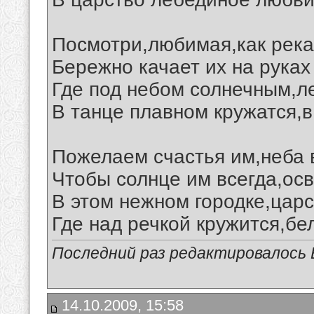
Посмотри,любимая,как река
Бережно качает их на руках
Где под небом солнечным,л
В танце плавном кружатся,в
Пожелаем счастья им,неба в
Чтобы солнце им всегда,ос
В этом нежном городке,царс
Где над речкой кружится,бе
Последний раз редактировалось В
14.10.2009, 15:58