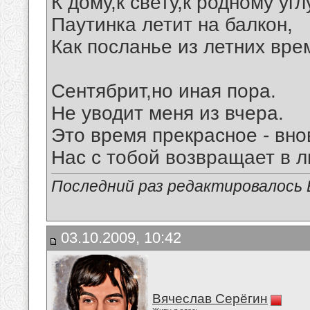
К дому,к свету,к родному угл
Паутинка летит на балкон,
Как посланье из летних вре
Сентябрит,но иная пора.
Не уводит меня из вчера.
Это время прекрасное - вно
Нас с тобой возвращает в л
Последний раз редактировалось В
03.10.2009, 10:42
Вячеслав Серёгин