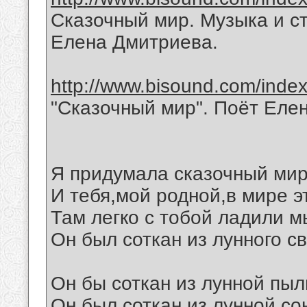
Сказочный мир. Музыка и с
Елена Дмитриева.
http://www.bisound.com/inde
"Сказочный мир". Поёт Еле
Я придумала сказочный мир
И тебя,мой родной,в мире э
Там легко с тобой ладили м
Он был соткан из лунного св
Он бы соткан из лунной пыл
Он был соткан из лунной со