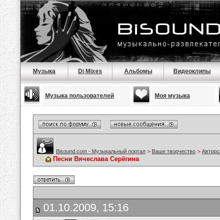
Музыка
Dj Mixes
Альбомы
Видеоклипы
Музыка пользователей
Моя музыка
Bisound.com - Музыкальный портал
>
Ваше творчество
>
Авторс
Песни Вячеслава Серёгина
01.10.2009, 15:16