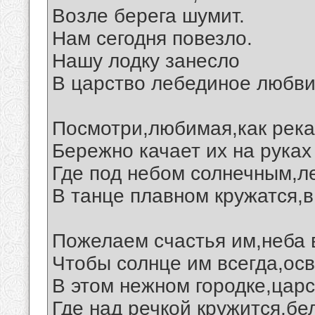
Возле берега шумит.
Нам сегодня повезло.
Нашу лодку занесло
В царство лебединое любви.
Посмотри,любимая,как река
Бережно качает их на руках
Где под небом солнечным,л
В танце плавном кружатся,в
Пожелаем счастья им,неба в
Чтобы солнце им всегда,ос
В этом нежном городке,царс
Где над речкой кружится,бе