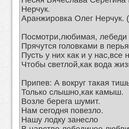
Нерчук.
Аранжировка Олег Нерчук. 
Посмотри,любимая, лебеди 
Прячутся головками в перья
Пусть у них как и у нас,все
Чтобы светлой,как вода жиз
Припев: А вокруг такая тишь
Только слышно,как камыш.
Возле берега шумит.
Нам сегодня повезло.
Нашу лодку занесло
В царство лебединое любви.