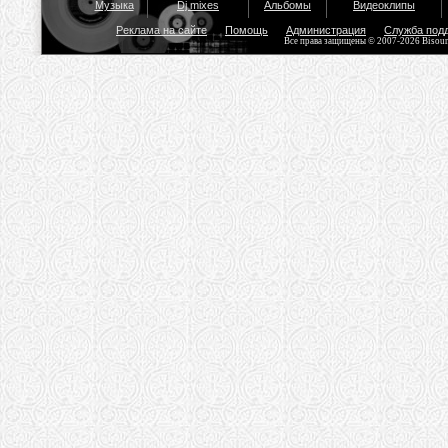
Музыка
Dj mixes
Альбомы
Видеоклипы
Реклама на сайте
Помощь
Администрация
Служба под
Все права защищены © 2007-2026 Bisou