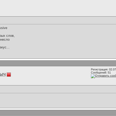
ssive
рых слов,
инесло
кус...
Регистрация: 02.0
Сообщений: 51
ыч