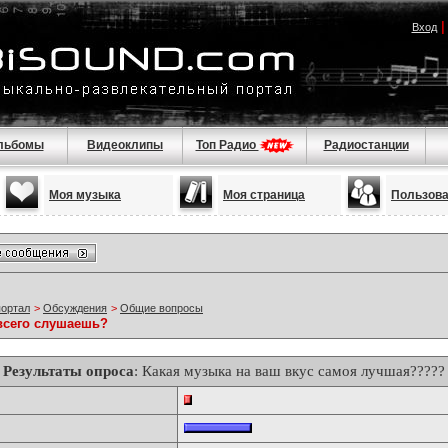
Вход
льбомы
Видеоклипы
Топ Радио
Радиостанции
Моя музыка
Моя страница
Пользов
портал
>
Обсуждения
>
Общие вопросы
всего слушаешь?
Результаты опроса
: Какая музыка на ваш вкус самоя лучшая?????