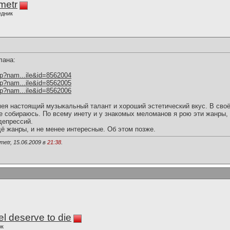
imetr
едник
плана:
hp?nam...ile&id=8562004
hp?nam...ile&id=8562005
hp?nam...ile&id=8562006
ея настоящий музыкальный талант и хороший эстетический вкус. В своё
е собираюсь. По всему инету и у знакомых меломанов я рою эти жанры, 
депрессий.
ё жанры, и не менее интересные. Об этом позже.
metr, 15.06.2009 в
21:38
.
l deserve to die
ок