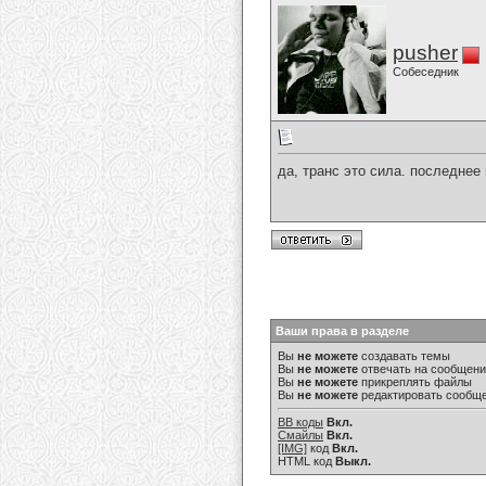
pusher
Собеседник
да, транс это сила. последне
Ваши права в разделе
Вы
не можете
создавать темы
Вы
не можете
отвечать на сообщен
Вы
не можете
прикреплять файлы
Вы
не можете
редактировать сообщ
BB коды
Вкл.
Смайлы
Вкл.
[IMG]
код
Вкл.
HTML код
Выкл.