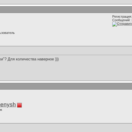
Регистрация:
Сообщений: 
ьзователь
и"? Для количества наверное )))
enysh
ок