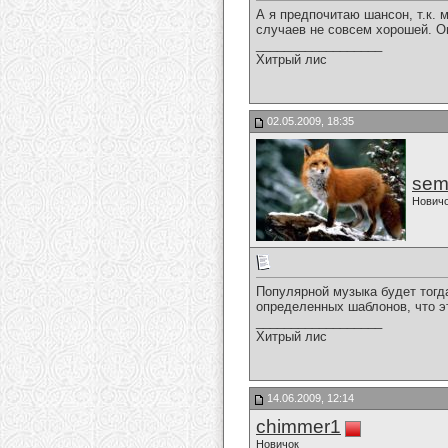
А я предпочитаю шансон, т.к.
случаев не совсем хорошей. О
__________________
Хитрый лис
02.05.2009, 18:35
sem
Нович
Популярной музыка будет тогд
определенных шаблонов, что эт
__________________
Хитрый лис
14.06.2009, 12:14
chimmer1
Новичок