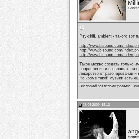
Mill
Собес
Psy-chill, ambient - такого вот 
http://www.bisound.com/index.p
http://www.bisound.com/index.p
http://www.bisound.com/index.p
Такое можно создать только им
направления и возвращаться н
лекарство от разочарований и 
Но кроме такой музыки есть ещ
Последний раз редактировалось Milli
18.06.2009, 15:12
ange
Нович