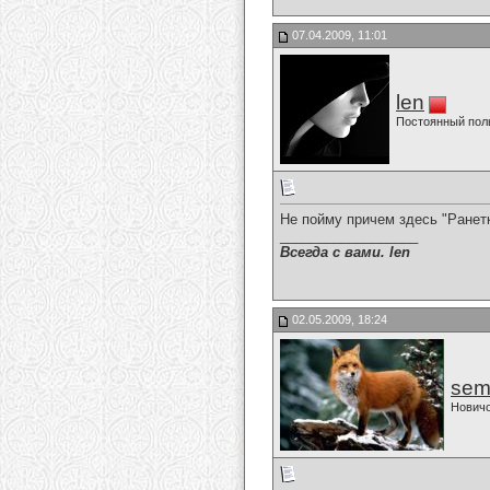
07.04.2009, 11:01
len
Постоянный пол
Не пойму причем здесь "Ранетк
__________________
Всегда с вами. len
02.05.2009, 18:24
sem
Нович