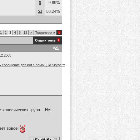
9
9.89%
53
58.24%
1
2
3
4
5
13
>
Последняя
»
Опции темы
#
21
12.2008
 классических групп... Нет
вет вовсе!