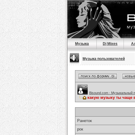
Музыка
Dj Mixes
А
Музыка пользователей
Bisound.com - Музыкальный 
какую музыку ты чаще 
Ранеток
рок