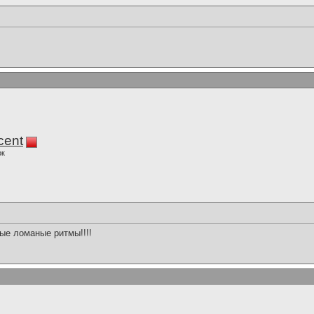
cent
ок
ые ломаные ритмы!!!!