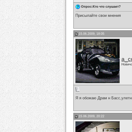
Опрос:Кто что слушает?
Присылайте свои мнения
15.06.2009, 18:05
a_c
Нович
Я я обожаю Драм н Басс,улетн
15.06.2009, 20:22