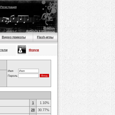
|
Регистрация
Помощь
Добавить в избранное
Видео приколы
Flash-игры
атели
Форум
Имя
Пароль
1
1.10%
28
30.77%