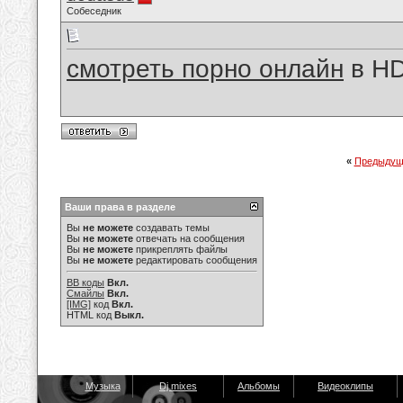
Собеседник
смотреть порно онлайн
в H
«
Предыдущ
Ваши права в разделе
Вы
не можете
создавать темы
Вы
не можете
отвечать на сообщения
Вы
не можете
прикреплять файлы
Вы
не можете
редактировать сообщения
BB коды
Вкл.
Смайлы
Вкл.
[IMG]
код
Вкл.
HTML код
Выкл.
Музыка
Dj mixes
Альбомы
Видеоклипы