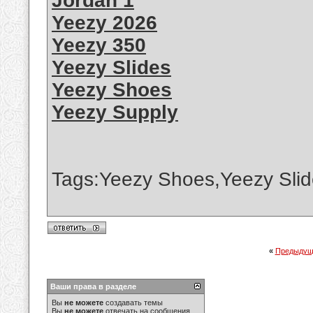
Jordan 1
Yeezy 2026
Yeezy 350
Yeezy Slides
Yeezy Shoes
Yeezy Supply
Tags:Yeezy Shoes,Yeezy Slid
«
Предыдущ
Ваши права в разделе
Вы
не можете
создавать темы
Вы
не можете
отвечать на сообщения