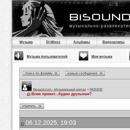
Музыка
Dj Mixes
Альбомы
Видеоклипы
Музыка пользователей
Моя музыка
Bisound.com - Музыкальный портал
>
РАЗНОЕ
Всем привет...будем друзьями?
06.12.2025, 19:03