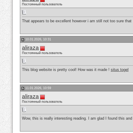
Постоянный пользователь
That appears to be excellent however i am still not too sure that I 
10.01.2026, 10:31
aliraza
Постоянный пользователь
This blog website is pretty cool! How was it made !
situs togel
11.01.2026, 10:59
aliraza
Постоянный пользователь
Wow, this is really interesting reading. I am glad I found this and g