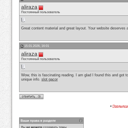
aliraza
Постоянный пользователь
Great content material and great layout. Your website deserves al
15.01.2026, 16:01
aliraza
Постоянный пользователь
Wow, this is fascinating reading. I am glad I found this and got to 
unique info.
slot gacor
«
Предыдущ
Ваши права в разделе
Вы
не можете
создавать темы