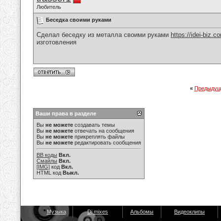
Любитель
Беседка своими руками
Сделал беседку из металла своими руками
https://idei-biz.c
изготовления
«
Предыдущ
Ваши права в разделе
Вы
не можете
создавать темы
Вы
не можете
отвечать на сообщения
Вы
не можете
прикреплять файлы
Вы
не можете
редактировать сообщения
BB коды
Вкл.
Смайлы
Вкл.
[IMG]
код
Вкл.
HTML код
Выкл.
Музыка
Dj mixes
Альбомы
Видеоклипы