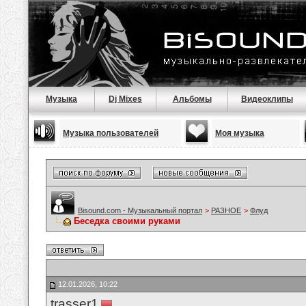
Музыка
Dj Mixes
Альбомы
Видеоклипы
Музыка пользователей
Моя музыка
Bisound.com - Музыкальный портал
>
РАЗНОЕ
>
Флуд
Беседка своими руками
12.01.2026, 10:22
trasser1