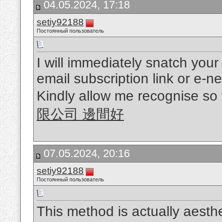
04.05.2024, 17:18
setiy92188
Постоянный пользователь
I will immediately snatch your 
email subscription link or e-n
Kindly allow me recognise so
限公司 邊間好
07.05.2024, 20:16
setiy92188
Постоянный пользователь
This method is actually aesthe