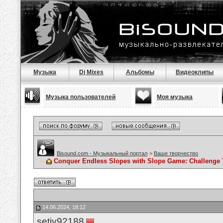
Музыка
Dj Mixes
Альбомы
Видеоклипы
Музыка пользователей
Моя музыка
Bisound.com - Музыкальный портал
>
Ваше творчество
Conquer Endless Slopes with Slope Game: Challenge Y
14.06.2024, 18:12
setiy92188