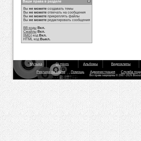
Ваши права в разделе
Вы
не можете
создавать темы
Вы
не можете
отвечать на сообщения
Вы
не можете
прикреплять файлы
Вы
не можете
редактировать сообщения
BB коды
Вкл.
Смайлы
Вкл.
[IMG]
код
Вкл.
HTML код
Выкл.
Музыка
Dj mixes
Альбомы
Видеоклипы
Реклама на сайте
Помощь
Администрация
Служба под
Все права защищены © 2007-2026 Bisou