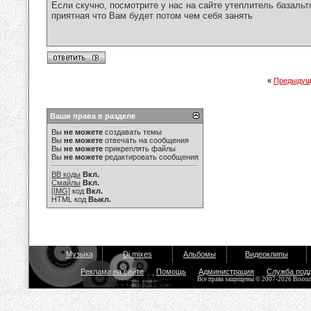
Если скучно, посмотрите у нас на сайте утеплитель базаль
приятная что Вам будет потом чем себя занять
«
Предыдущ
Ваши права в разделе
Вы
не можете
создавать темы
Вы
не можете
отвечать на сообщения
Вы
не можете
прикреплять файлы
Вы
не можете
редактировать сообщения
BB коды
Вкл.
Смайлы
Вкл.
[IMG]
код
Вкл.
HTML код
Выкл.
Музыка
Dj mixes
Альбомы
Видеоклипы
Реклама на сайте
Помощь
Администрация
Служба под
Все права защищены © 2007-2026 Bisou