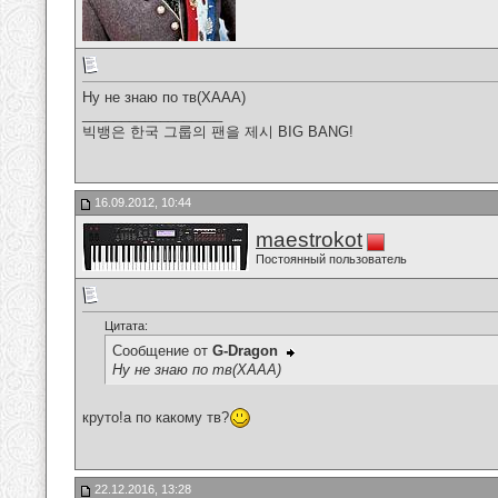
Ну не знаю по тв(ХААА)
__________________
빅뱅은 한국 그룹의 팬을 제시 BIG BANG!
16.09.2012, 10:44
maestrokot
Постоянный пользователь
Цитата:
Сообщение от
G-Dragon
Ну не знаю по тв(ХААА)
круто!а по какому тв?
22.12.2016, 13:28