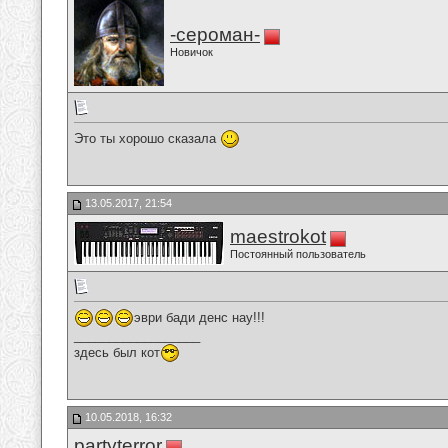
-сероман-
Новичок
Это ты хорошо сказала
13.05.2017, 21:54
maestrokot
Постоянный пользователь
эври бади денс нау!!!
__________________
здесь был кот
10.05.2018, 16:32
partyterror