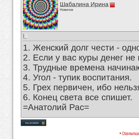
Шабалина Ирина
Новичок
1. Женский долг чести - од
2. Если у вас куры денег не
3. Трудные времена начина
4. Угол - тупик воспитания.
5. Грех первичен, ибо нельз
6. Конец света все спишет.
=Анатолий Рас=
«
Предыдущ