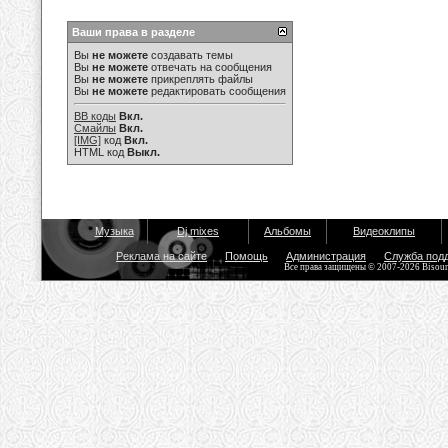
Ваши права в разделе
Вы
не можете
создавать темы
Вы
не можете
отвечать на сообщения
Вы
не можете
прикреплять файлы
Вы
не можете
редактировать сообщения
BB коды
Вкл.
Смайлы
Вкл.
[IMG]
код
Вкл.
HTML код
Выкл.
Музыка
Dj mixes
Альбомы
Видеоклипы
Реклама на сайте
Помощь
Администрация
Служба под
Все права защищены © 2007-2026 Bisou