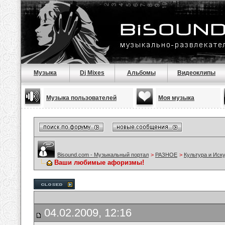
Музыка
Dj Mixes
Альбомы
Видеоклипы
Музыка пользователей
Моя музыка
Bisound.com - Музыкальный портал
>
РАЗНОЕ
>
Культура и Иск
Ваши любимые афоризмы!
04.02.2009, 12:16