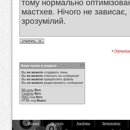
тому нормально оптимізова
мастхев. Нічого не зависає,
зрозумілий.
«
Предыдущ
Ваши права в разделе
Вы
не можете
создавать темы
Вы
не можете
отвечать на сообщения
Вы
не можете
прикреплять файлы
Вы
не можете
редактировать сообщения
BB коды
Вкл.
Смайлы
Вкл.
[IMG]
код
Вкл.
HTML код
Выкл.
Музыка
Dj mixes
Альбомы
Видеоклипы