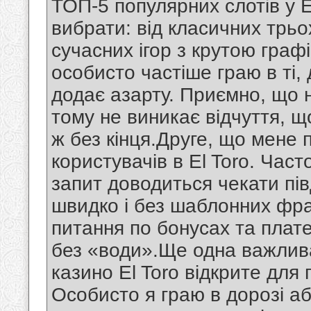
ТОП-5 популярних слотів у E
вибрати: від класичних трь
сучасних ігор з крутою гра
особисто частіше граю в ті,
додає азарту. Приємно, що 
тому не виникає відчуття, щ
ж без кінця.Друге, що мене
користувачів в El Toro. Час
запит доводиться чекати пів
швидко і без шаблонних фра
питання по бонусах та плате
без «води».Ще одна важлив
казино El Toro відкрите для
Особисто я граю в дорозі аб