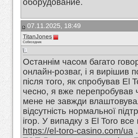
оборудование.
07.11.2025, 18:49
TitanJones
Собеседник
Останнім часом багато гово
онлайн-розваг, і я вирішив 
після того, як спробував El 
чесно, я вже перепробував 
мене не завжди влаштовувал
відсутність нормальної підт
ігор. У випадку з El Toro вс
https://el-toro-casino.com/ua
.