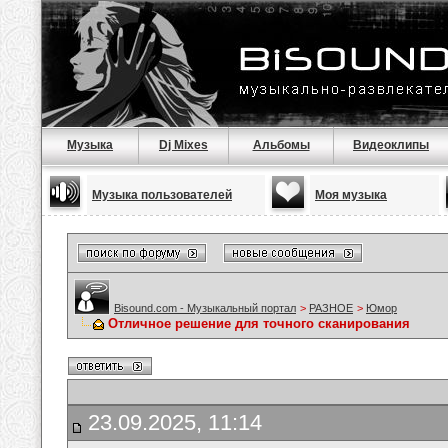
Музыка
Dj Mixes
Альбомы
Видеоклипы
Музыка пользователей
Моя музыка
Bisound.com - Музыкальный портал
>
РАЗНОЕ
>
Юмор
Отличное решение для точного сканирования
23.09.2025, 11:14