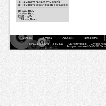
Вы
не можете
прикреплять файлы
Вы
не можете
редактировать сообщения
BB коды
Вкл.
Смайлы
Вкл.
[IMG]
код
Вкл.
HTML код
Выкл.
Музыка
Dj mixes
Альбомы
Видеоклипы
Реклама на сайте
Помощь
Администрация
Служба под
Все права защищены © 2007-2026 Bisou