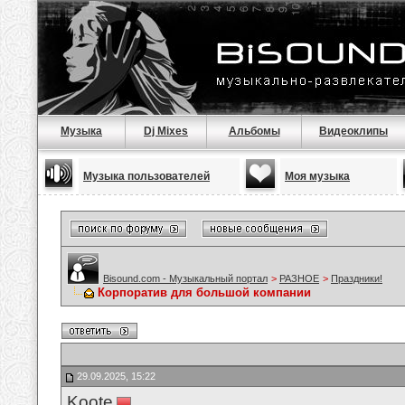
Музыка
Dj Mixes
Альбомы
Видеоклипы
Музыка пользователей
Моя музыка
Bisound.com - Музыкальный портал
>
РАЗНОЕ
>
Праздники!
Корпоратив для большой компании
29.09.2025, 15:22
Koote