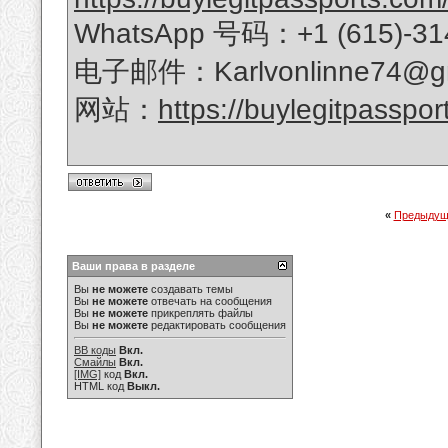
WhatsApp 号码：+1 (615)-31
电子邮件：Karlvonlinne74@gm
网站：
https://buylegitpasspor
«
Предыдущ
Ваши права в разделе
Вы
не можете
создавать темы
Вы
не можете
отвечать на сообщения
Вы
не можете
прикреплять файлы
Вы
не можете
редактировать сообщения
BB коды
Вкл.
Смайлы
Вкл.
[IMG]
код
Вкл.
HTML код
Выкл.