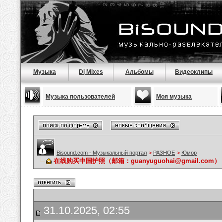
Музыка
Dj Mixes
Альбомы
Видеоклипы
Музыка пользователей
Моя музыка
Bisound.com - Музыкальный портал
>
РАЗНОЕ
>
Юмор
在线购买中国护照（邮箱：guanyuguohai@gmail.c
31.10.2025, 02:55