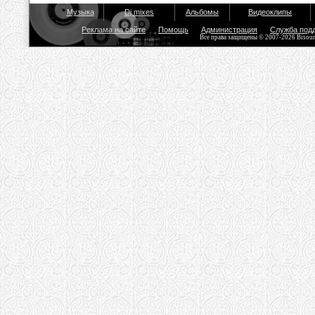
Музыка
Dj mixes
Альбомы
Видеоклипы
Реклама на сайте
Помощь
Администрация
Служба под
Все права защищены © 2007-2026 Bisou