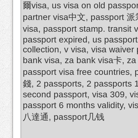
爾visa, us visa on old passpor
partner visa中文, passport 
visa, passport stamp. transit 
passport expired, us passport 
collection, v visa, visa waiver
bank visa, za bank visa卡, za 
passport visa free countries
錢, 2 passports, 2 passports 
second passport, visa 309, vi
passport 6 months validity, v
八達通, passport几钱