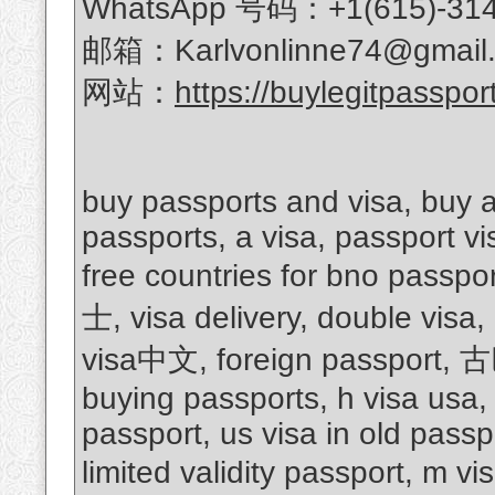
WhatsApp 号码：+1(615)-314
邮箱：Karlvonlinne74@gmail
网站：
https://buylegitpasspor
buy passports and visa, buy a
passports, a visa, passport vis
free countries for bno passpo
士, visa delivery, double visa,
visa中文, foreign passport
buying passports, h visa usa, 
passport, us visa in old passpo
limited validity passport, m