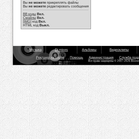
Вы
не можете
прикреплять файлы
Вы
не можете
редактировать сообщения
BB коды
Вкл.
Смайлы
Вкл.
[IMG]
код
Вкл.
HTML код
Выкл.
Музыка
Dj mixes
Альбомы
Видеоклипы
Реклама на сайте
Помощь
Администрация
Служба под
Все права защищены © 2007-2026 Bisou