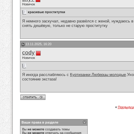
Новичок
красивые проститутки
Я немного заскучал, недавно развёлся с женой, нуждаюсь в 
снять дешёвую, только не старую проститутку
13.11.2025, 16:20
cody
Новичок
Я иногда расслабляюсь с
Куртизанки Люберцы молодые
.Ухо
состояние экстаза!
«
Предыдущ
Ваши права в разделе
Вы
не можете
создавать темы
Вы
не можете
отвечать на сообщения