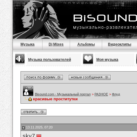
Музыка
Dj Mixes
Альбомы
Видеоклипы
Музыка пользователей
Моя музыка
Bisound.com - Музыкальный портал
>
РАЗНОЕ
>
Флуд
красивые проститутки
13.11.2025, 07:20
sky7