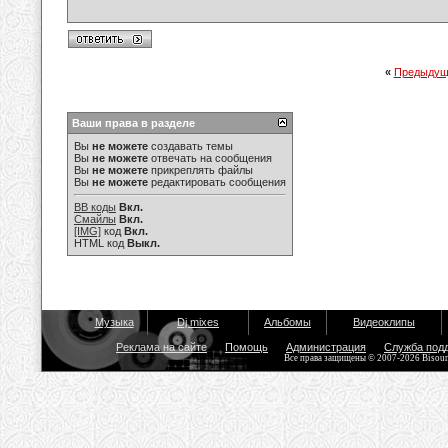
«
Предыдущ
Ваши права в разделе
Вы
не можете
создавать темы
Вы
не можете
отвечать на сообщения
Вы
не можете
прикреплять файлы
Вы
не можете
редактировать сообщения
BB коды
Вкл.
Смайлы
Вкл.
[IMG]
код
Вкл.
HTML код
Выкл.
Музыка
Dj mixes
Альбомы
Видеоклипы
Реклама на сайте
Помощь
Администрация
Служба под
Все права защищены © 2007-2026 Bisou