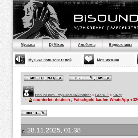
Музыка
Dj Mixes
Альбомы
Видеоклипы
Музыка пользователей
Моя музыка
Bisound.com - Музыкальный портал
>
РАЗНОЕ
>
Юмор
counterfeit deutsch , Falschgeld kaufen WhatsApp +3
28.11.2025, 01:38