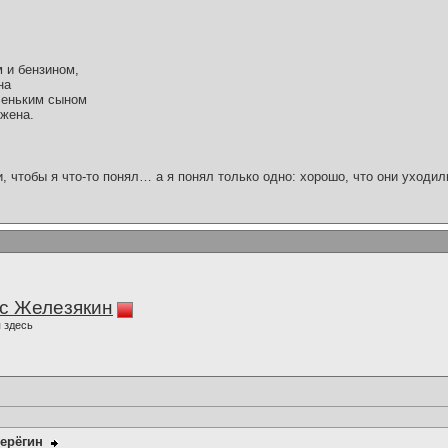
 и бензином,
на
леньким сыном
 жена.
и, чтобы я что-то понял… а я понял только одно: хорошо, что они уходил
с Железякин
 здесь
ерёгин