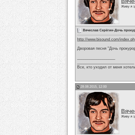
Вяче
Живу я з
Вячеслав Серёгин-Дочь проку
http://www.bisound.com/index.p
Дворовая песня "Дочь прокуро
__________________
___________________________
Все, кто уходил от меня хотел
28.08.2015, 12:00
Вяче
Живу я з