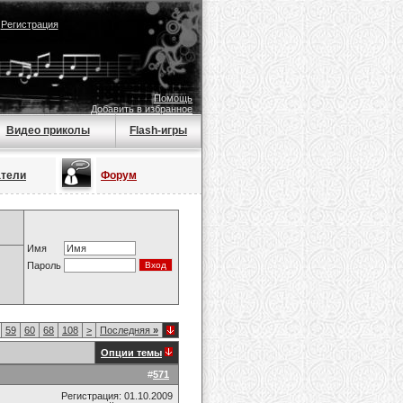
|
Регистрация
Помощь
Добавить в избранное
Видео приколы
Flash-игры
атели
Форум
Имя
Пароль
59
60
68
108
>
Последняя
»
Опции темы
#
571
Регистрация: 01.10.2009