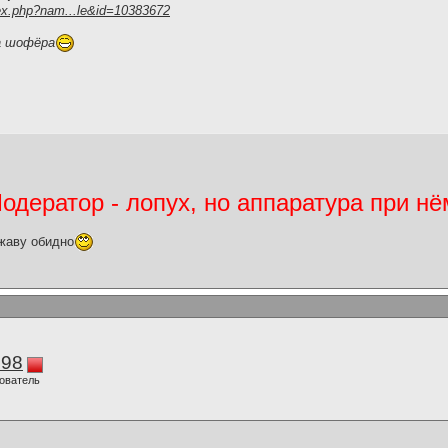
ex.php?nam...le&id=10383672
а шофёра
дератор - лопух, но аппаратура при нё
жаву обидно
298
ователь