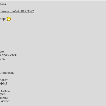
фёра
hp?nam...le&id=10383672
фёра
,
ло.
ю пробьётся
зло.
и слякать
лакать
офёр!
 пылью,
фёр!
 мили
 мотор.