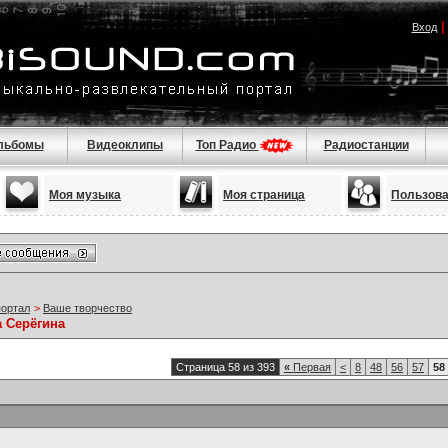
Вход
льбомы
Видеоклипы
Топ Радио
Радиостанции
Моя музыка
Моя страница
Пользов
портал
>
Ваше творчество
а Серёгина
Страница 58 из 393
«
Первая
<
8
48
56
57
58