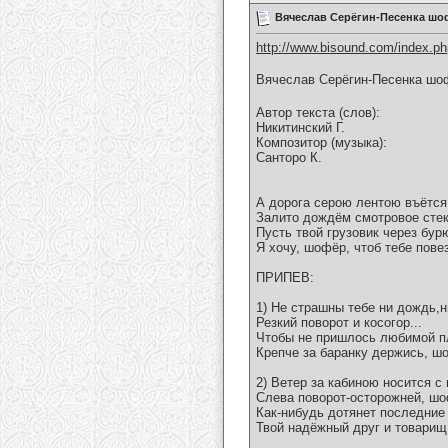
Вячеслав Серёгин-Песенка шо
http://www.bisound.com/index.p
Вячеслав Серёгин-Песенка шо
Автор текста (слов):
Никитинский Г.
Композитор (музыка):
Санторо К.
А дорога серою лентою въётся
Залито дождём смотровое стек
Пусть твой грузовик через бур
Я хочу, шофёр, чтоб тебе пове
ПРИПЕВ:
1) Не страшны тебе ни дождь,н
Резкий поворот и косогор...
Чтобы не пришлось любимой п
Крепче за баранку держись, ш
2) Ветер за кабиною носится с
Слева поворот-осторожней, шо
Как-нибудь дотянет последние
Твой надёжный друг и товарищ