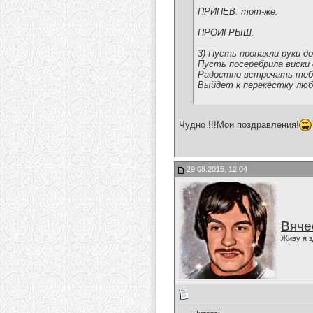
ПРИПЕВ: тот-же.
ПРОИГРЫШ.
3) Пусть пропахли руки д
Пусть посеребрила виски 
Радостно встречать теб
Выйдет к перекёстку люб
Чудно !!!Мои поздравления!
29.08.2015, 12:04
Вяче
Живу я з