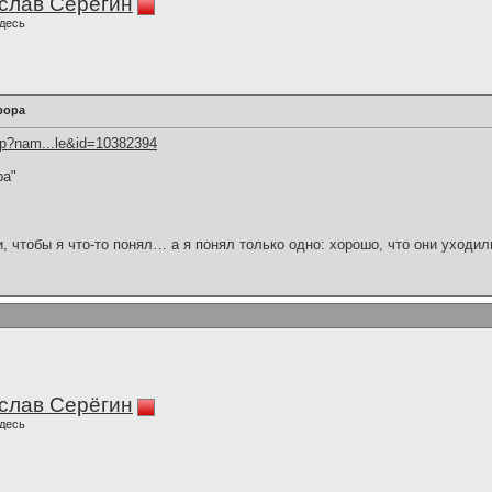
слав Серёгин
десь
рора
hp?nam...le&id=10382394
ра"
и, чтобы я что-то понял… а я понял только одно: хорошо, что они уходил
слав Серёгин
десь