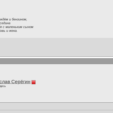
ождём и бензином,
седина
я с маленьким сыном
овь и жена.
слав Серёгин
десь