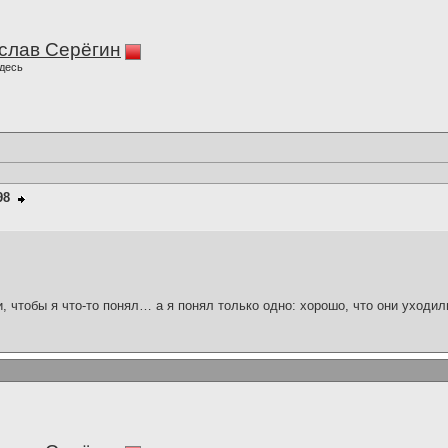
слав Серёгин
десь
98
и, чтобы я что-то понял… а я понял только одно: хорошо, что они уходил