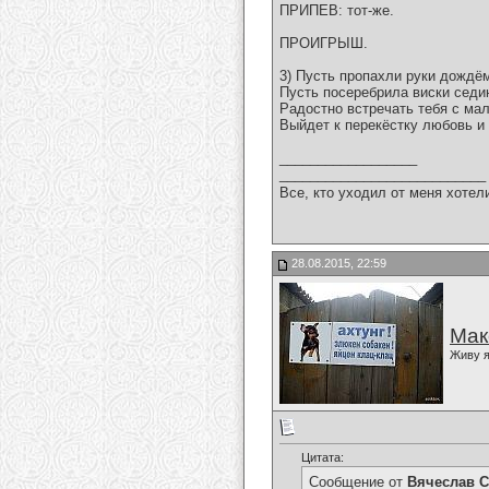
ПРИПЕВ: тот-же.
ПРОИГРЫШ.
3) Пусть пропахли руки дождём
Пусть посеребрила виски седи
Радостно встречать тебя с ма
Выйдет к перекёстку любовь и
__________________
___________________________
Все, кто уходил от меня хотел
28.08.2015, 22:59
Мак
Живу я
Цитата:
Сообщение от
Вячеслав С