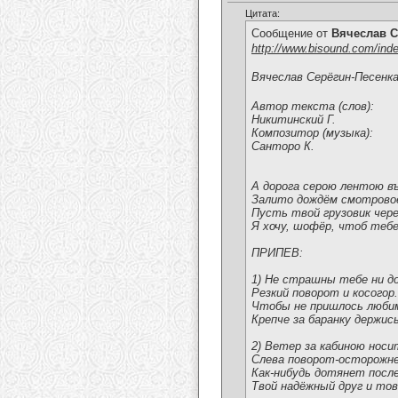
Цитата:
Сообщение от
Вячеслав С
http://www.bisound.com/ind
Вячеслав Серёгин-Песенк
Автор текста (слов):
Никитинский Г.
Композитор (музыка):
Санторо К.
А дорога серою лентою в
Залито дождём смотрово
Пусть твой грузовик чер
Я хочу, шофёр, чтоб тебе
ПРИПЕВ:
1) Не страшны тебе ни д
Резкий поворот и косогор.
Чтобы не пришлось люби
Крепче за баранку держис
2) Ветер за кабиною носи
Слева поворот-осторожне
Как-нибудь дотянет посл
Твой надёжный друг и то