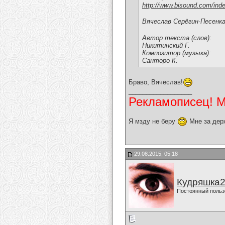
http://www.bisound.com/ind
Вячеслав Серёгин-Песенк
Автор текста (слов):
Никитинский Г.
Композитор (музыка):
Санторо К.
Браво, Вячеслав!
__________________
Рекламописец! Мо
Я мзду не беру
Мне за дер
29.08.2015, 05:18
Кудряшка
Постоянный польз