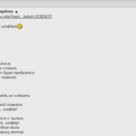
ерёгин
ex.php?nam...le&id=10383672
а шофёра
ъётся,
е стекло.
ез бурю пробьётся
 повезло.
ождь,ни слякать
..
мой плакать
ь, шофёр!
тся с пылью,
й, шофёр!
едние мили
варищ мотор.