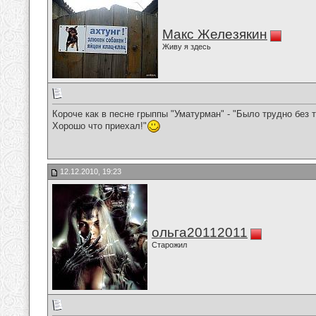
Макс Железякин
Живу я здесь
Короче как в песне грыппы "Уматурман" - "Было трудно без т
Хорошо что приехал!"
12.12.2010, 19:23
ольга20112011
Старожил