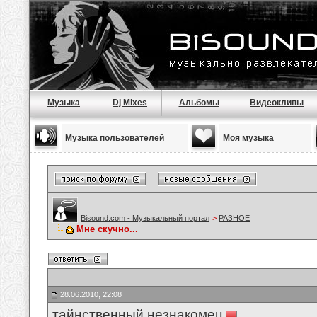
Музыка
Dj Mixes
Альбомы
Видеоклипы
Музыка пользователей
Моя музыка
Bisound.com - Музыкальный портал
>
РАЗНОЕ
Мне скучно...
28.06.2010, 22:08
тайнственный незнакомец