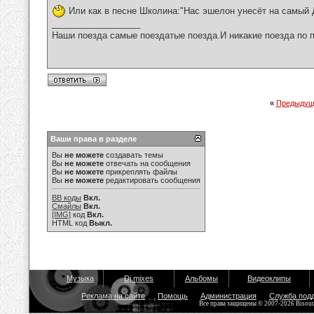
Или как в песне Школина:"Нас эшелон унесёт на самый 
__________________
Наши поезда самые поездатые поезда.И никакие поезда по п
«
Предыдущ
Ваши права в разделе
Вы
не можете
создавать темы
Вы
не можете
отвечать на сообщения
Вы
не можете
прикреплять файлы
Вы
не можете
редактировать сообщения
BB коды
Вкл.
Смайлы
Вкл.
[IMG]
код
Вкл.
HTML код
Выкл.
Музыка
Dj mixes
Альбомы
Видеоклипы
Реклама на сайте
Помощь
Администрация
Служба под
Все права защищены © 2007-2026 Bisou