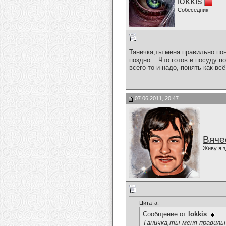
lokkis
Собеседник
Таничка,ты меня правильно по
поздно....Что готов и посуду п
всего-то и надо,-понять как 
07.06.2011, 20:47
Вяче
Живу я з
Цитата:
Сообщение от
lokkis
Таничка,ты меня правиль