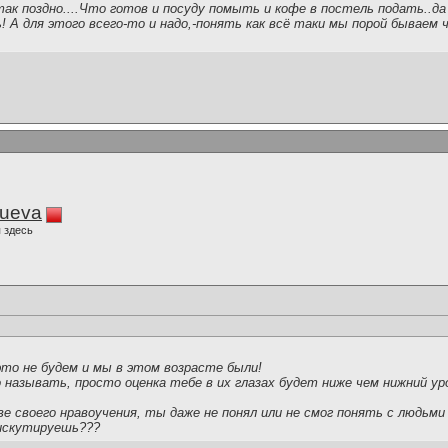
так поздно....Что готов и посуду помыть и кофе в постель подать..да
ь! А для этого всего-то и надо,-понять как всё таки мы порой бываем
lueva
 здесь
 это не будем и мы в этом возрасте были!
 называть, просто оценка тебе в их глазах будет ниже чем нижний у
ве своего нравоучения, ты даже не понял или не смог понять с людьми 
искутируешь???