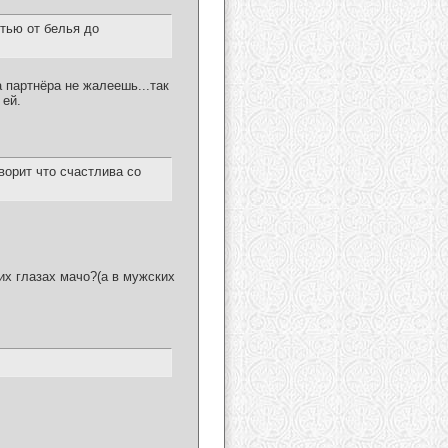
тью от белья до
 партнёра не жалеешь...так
 ей.
ворит что счастлива со
их глазах мачо?(а в мужских