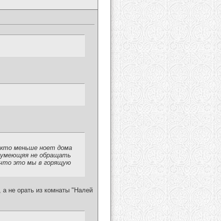
 кто меньше ноет дома
а умеющяя не обращать
я что это мы в горящую
, а не орать из комнаты "Налей