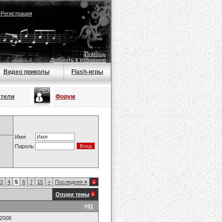
|
Регистрация
Помощь
Добавить в избранное
Видео приколы
Flash-игры
атели
Форум
Имя
Пароль
3
4
5
6
7
15
>
Последняя
»
Опции темы
#
41
.2008