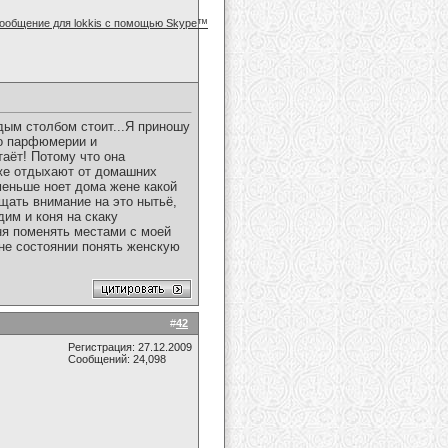
дым столбом стоит...Я приношу
до парфюмерии и
таёт! Потому что она
же отдыхают от домашних
 меньше ноет дома жене какой
щать внимание на это нытьё,
дим и коня на скаку
ня поменять местами с моей
г не состоянии понять женскую
#
42
Регистрация: 27.12.2009
Сообщений: 24,098