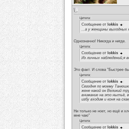
Цитата:
Сообщение от
lokkis
...а у женщины выходных 
Однозначно! Никогда и нигде.
Цитата:
Сообщение от
lokkis
Из личных наблюдений,я 
Это факт. И слова "Быстрее бы
Цитата:
Сообщение от
lokkis
Сегодня по моему Танюшк
жене какой он Великий т
внимание на это нытьё, в
избу входим и коня на ска
Ни только не ноет, но ещё и х
мне чаю"
Цитата:
Сообщение от
lokkis