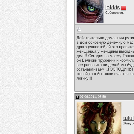
lokkis
Собеседник
Действительно домашняя рутина
в дом основную денежную масс
драгоценностей,ей это нравится
женщина,а у женщины выходны
дел!!! Сегодня по моему Танюш
он Великий труженик и кормил
все равно что ни делай мы буд
останавливаем...ГОСПОДИ!!!Я 
женой,то я бы такое счастья к
логику!!!
07.06.2011, 05:59
tulu
Живу я