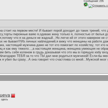
Сообщений: 235
 стоит на первом месте! И бывает порой доходит до таких трений, что 
у,торты пирожные ваяю я,одеваю жену только я, полностью от белья 
,потому что я на деньги не жадный...Но легче ей от этого наверное не с
х не бывает!!!Из личных наблюдений,я вижу что женщины на работе да
ка, настоящий мужчина даже не тот кто помогает по хозяйству, тот кто
иц и как ему тяжело...,а настоящяя женщина,-женщина умеющяя не обра
ем бить себя коленом в грудь доказывая что это мы в горящую избу вхо
благодарю ТЕБЯ за то что ТЫ дал мне родиться мужчиной! Если-бы ме
ак я убил бы сразу...А она говорит что счастлива со мной...Мужской моз
lueva
 здесь