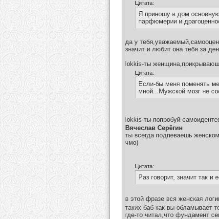
Цитата:
Я приношу в дом основную
парфюмерии и драгоценност
да у тебя,уважаемый,самооценк
значит и любит она тебя за де
lokkis-ты женщина,прикрываю
Цитата:
Если-бы меня поменять мес
мной...Мужской мозг не со
lokkis-ты попробуй самоиденте
Вячеслав Серёгин
ты всегда подпеваешь женском
чмо)
Цитата:
Раз говорит, значит так и 
в этой фразе вся женская логи
таких баб как вы обламывает т
где-то читал,что фундамент с