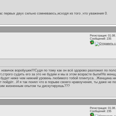
ас первых двух сильно сомневаюсь,исходя из того ,что уважения 0.
Регистрация: 01.08
Сообщений: 235
л новичок воробушек!!!Судя по тому как он всё здорово разложил по пол
т,строго судить его за это не будем и мы в этом возрасте были!Но женщ
ах будет ниже чем нижний уровень любимого тобой плинтуса...Женщина н
т пойдёт...И я так понял что в порыве своего нравоучения, ты даже не п
аким жизненным опытом ты дискутируешь???
Регистрация: 01.08
Сообщений: 235