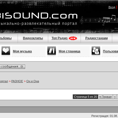
Вход
льбомы
Видеоклипы
Топ Радио
Радиостанции
Моя музыка
Моя страница
Пользов
портал
>
РАЗНОЕ
>
Он и Она
Страница 5 из 20
«
Первая
<
Регистрация: 01.08