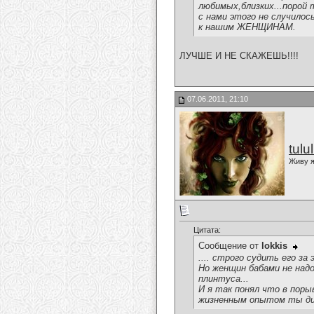
любимых,близких...порой 
с нами этого не случилос
к нашим ЖЕНЩИНАМ.
ЛУЧШЕ И НЕ СКАЖЕШЬ!!!!
07.06.2011, 21:10
tulu
Живу я
Цитата:
Сообщение от
lokkis
.... строго судить его за
Но женщин бабами не надо
плинтуса...
И я так понял что в поры
жизненным опытом ты д