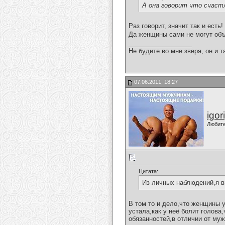
А она говорит что счастл
Раз говорит, значит так и есть!
Да женщины сами не могут об
__________________
Не будите во мне зверя, он и т
07.06.2011, 18:27
igor
Любит
Цитата:
Из личных наблюдений,я в
В том то и дело,что женщины у
устала,как у неё болит голова
обязанностей,в отличии от муж