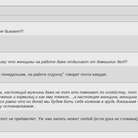
не бывает!!!
вижу что женщины на работе даже отдыхают от домашних дел!!!
 понедельник, на работе отдохну" говорит почти каждая.
а, настоящий мужчина даже не тот кто помогает по хозяйству, тот
руженик и кормилиц и как ему тяжело...,а настоящяя женщина,-женщин
се равно что ни делай мы будем бить себя коленом в грудь доказыва
ку останавливаем...
лопот не прибавляет. Уж чаю налить может любой (если рука не сломана)