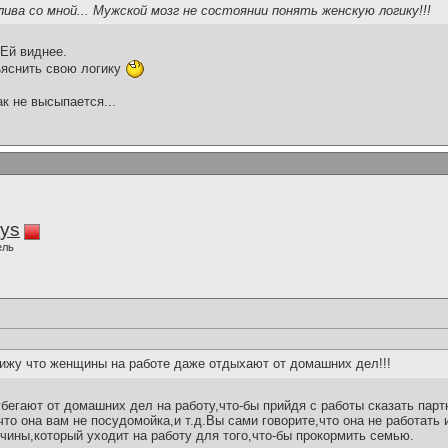
ива со мной... Мужской мозг не состоянии понять женскую логику!!!
 Ей виднее.
ъяснить свою логику
ак не высыпается...
iys
ель
ижу что женщины на работе даже отдыхают от домашних дел!!!
бегают от домашних дел на работу,что-бы прийдя с работы сказать партн
,что она вам не посудомойка,и т.д.Вы сами говорите,что она не работать
чины,который уходит на работу для того,что-бы прокормить семью.