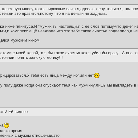
 денежную массу,торты пирожные ваяю я,одеваю жену только я, полнос
ей,ей это нравится,потому что я на деньги не жадный..
а ниже плинтуса.И "мужик ты настоящий" с её слов потому-что денег на
ньги,и комплекс ещё навязала,что это тебе такое счастье подвалило,а не
щаяся мужским ником.
тами с моей женой,то я бы такое счастья как я убил бы сразу...А она го
стоянии понять женскую логику!!!
фицироваться.У тебя есть яйца между ног,или нет
у полу,даже когда они опускают тебя как мужчину,лишь бы выглядеть в 
есть! Ей виднее.
ка
олько время
емейных с мужем отношений,это: