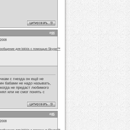
#
44
.2008
очкам с гнезда он ещё не
ин бабами не надо называть,
икогда не предаст любимого
онял или не смог понять с
#
45
.2008