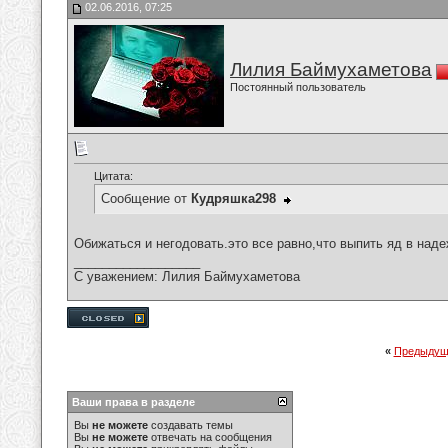
02.06.2016, 07:25
Лилия Баймухаметова
Постоянный пользователь
Цитата:
Сообщение от
Кудряшка298
Обижаться и негодовать.это все равно,что выпить яд в наде
__________________
С уважением: Лилия Баймухаметова
«
Предыдущ
Ваши права в разделе
Вы
не можете
создавать темы
Вы
не можете
отвечать на сообщения