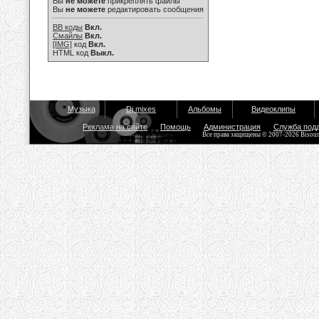
Вы
не можете
прикреплять файлы
Вы
не можете
редактировать сообщения
BB коды
Вкл.
Смайлы
Вкл.
[IMG]
код
Вкл.
HTML код
Выкл.
Музыка
Dj mixes
Альбомы
Видеоклипы
Реклама на сайте
Помощь
Администрация
Служба под
Все права защищены © 2007-2026 Bisou