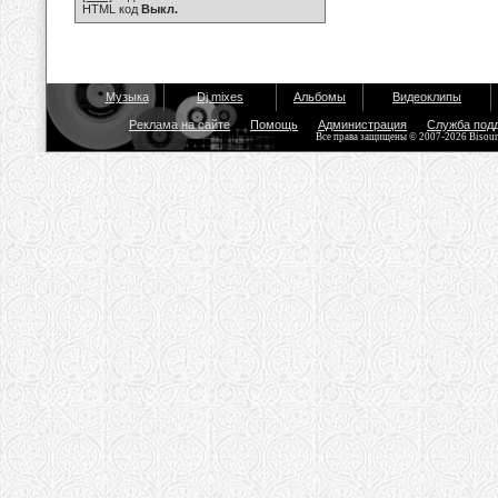
HTML код
Выкл.
Музыка
Dj mixes
Альбомы
Видеоклипы
Реклама на сайте
Помощь
Администрация
Служба под
Все права защищены © 2007-2026 Bisou