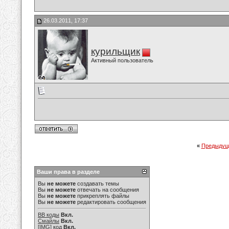
26.03.2011, 17:37
курильщик
Активный пользователь
«
Предыдущ
Ваши права в разделе
Вы
не можете
создавать темы
Вы
не можете
отвечать на сообщения
Вы
не можете
прикреплять файлы
Вы
не можете
редактировать сообщения
BB коды
Вкл.
Смайлы
Вкл.
[IMG]
код
Вкл.