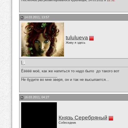
Последний раз редактировалось курильщик, 14.03.2011 в
12:51
.
14.03.2011, 13:57
tululueva
Живу я здесь
Ёёёёё моё, как же напиться то надо было
до такого вот
__________________
Не будите во мне зверя, он и так не высыпается...
16.03.2011, 04:27
Князь Серебряный
Собеседник