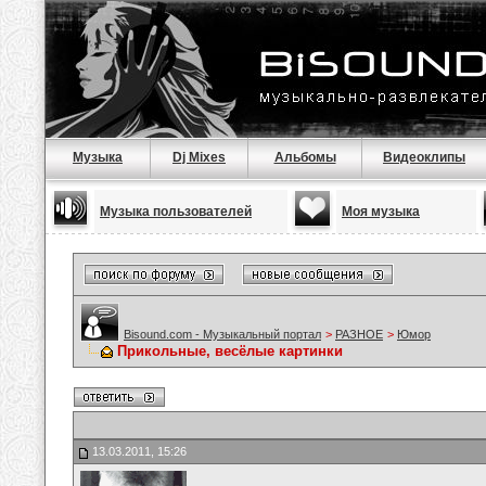
Музыка
Dj Mixes
Альбомы
Видеоклипы
Музыка пользователей
Моя музыка
Bisound.com - Музыкальный портал
>
РАЗНОЕ
>
Юмор
Прикольные, весёлые картинки
13.03.2011, 15:26