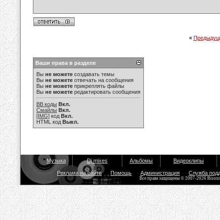
«
Предыдущ
Ваши права в разделе
Вы
не можете
создавать темы
Вы
не можете
отвечать на сообщения
Вы
не можете
прикреплять файлы
Вы
не можете
редактировать сообщения
BB коды
Вкл.
Смайлы
Вкл.
[IMG]
код
Вкл.
HTML код
Выкл.
Музыка
Dj mixes
Альбомы
Видеоклипы
Реклама на сайте
Помощь
Администрация
Служба под
Все права защищены © 2007-2026 Bisou