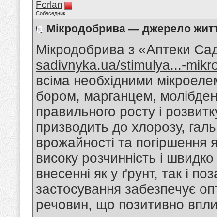
Forlan
Собеседник
Мікродобрива — джерело житт
Мікродобрива з «Аптеки Са
sadivnyka.ua/stimulya...-mikr
всіма необхідними мікроеле
бором, марганцем, молібден
правильного росту і розвитк
призводить до хлорозу, гал
врожайності та погіршення 
високу розчинність і швидк
внесенні як у ґрунт, так і п
застосування забезпечує о
речовин, що позитивно впли