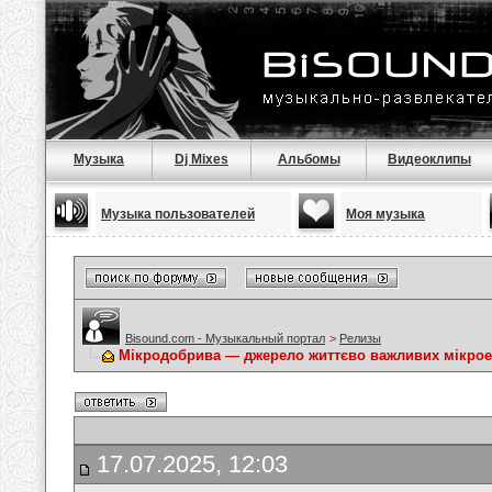
Музыка
Dj Mixes
Альбомы
Видеоклипы
Музыка пользователей
Моя музыка
Bisound.com - Музыкальный портал
>
Релизы
Мікродобрива — джерело життєво важливих мікрое
17.07.2025, 12:03