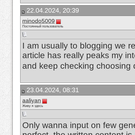
22.04.2024, 20:39
minodo5009
Постоянный пользователь
I am usually to blogging we r
article has really peaks my i
and keep checking choosing d
23.04.2024, 08:31
aaliyan
Живу я здесь
Only wanna input on few gener
perfect, the written content is