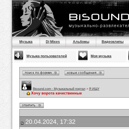
Музыка
Dj Mixes
Альбомы
Видеоклипы
Музыка пользователей
Моя музыка
Bisound.com - Музыкальный портал
>
Я ИЩУ
Хочу ворота качественные
20.04.2024, 17:32