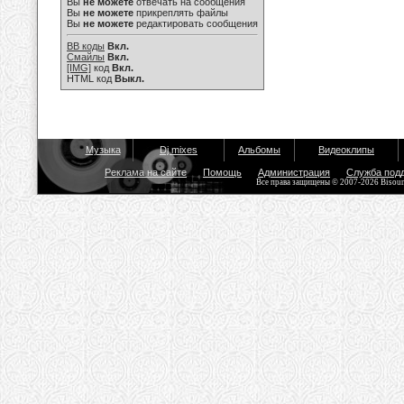
Вы
не можете
отвечать на сообщения
Вы
не можете
прикреплять файлы
Вы
не можете
редактировать сообщения
BB коды
Вкл.
Смайлы
Вкл.
[IMG]
код
Вкл.
HTML код
Выкл.
Музыка
Dj mixes
Альбомы
Видеоклипы
Реклама на сайте
Помощь
Администрация
Служба под
Все права защищены © 2007-2026 Bisou