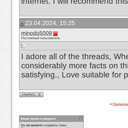
internet. I will recommend thi
23.04.2024, 15:25
minodo5009
Постоянный пользователь
I adore all of the threads, Wh
considerably more facts on this
satisfying., Love suitable for
«
Предыдущ
Ваши права в разделе
Вы
не можете
создавать темы