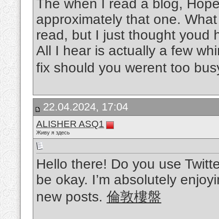
The when I read a blog, Hopef
approximately that one. What 
read, but I just thought youd
All I hear is actually a few w
fix should you werent too busy
22.04.2024, 17:04
ALISHER ASQ1
Живу я здесь
Hello there! Do you use Twitter
be okay. I’m absolutely enjoy
new posts.
倫敦樓盤