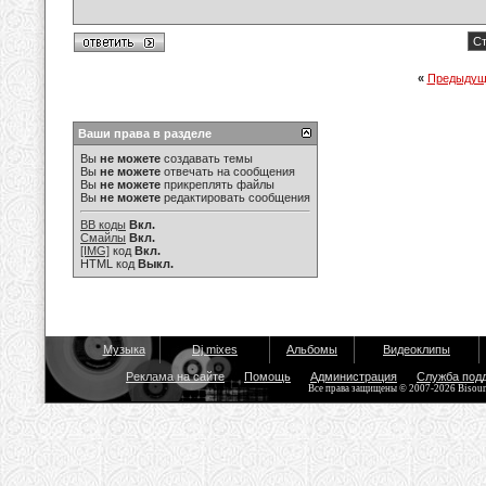
Ст
«
Предыдущ
Ваши права в разделе
Вы
не можете
создавать темы
Вы
не можете
отвечать на сообщения
Вы
не можете
прикреплять файлы
Вы
не можете
редактировать сообщения
BB коды
Вкл.
Смайлы
Вкл.
[IMG]
код
Вкл.
HTML код
Выкл.
Музыка
Dj mixes
Альбомы
Видеоклипы
Реклама на сайте
Помощь
Администрация
Служба под
Все права защищены © 2007-2026 Bisou