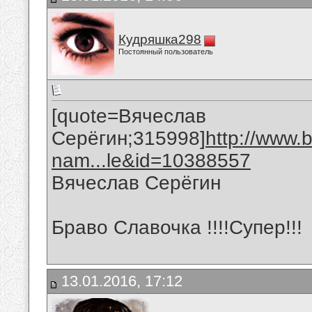
Кудряшка298
Постоянный пользователь
[quote=Вячеслав
Серёгин;315998]
http://www.
nam...le&id=10388557
Вячеслав Серёгин
Браво Славочка !!!!Супер!!!
13.01.2016, 17:12