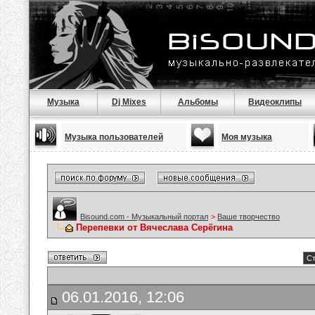
Музыка
Dj Mixes
Альбомы
Видеоклипы
Музыка пользователей
Моя музыка
Bisound.com - Музыкальный портал
>
Ваше творчество
Перепевки от Вячеслава Серёгина
Ст
06.01.2016, 12:06